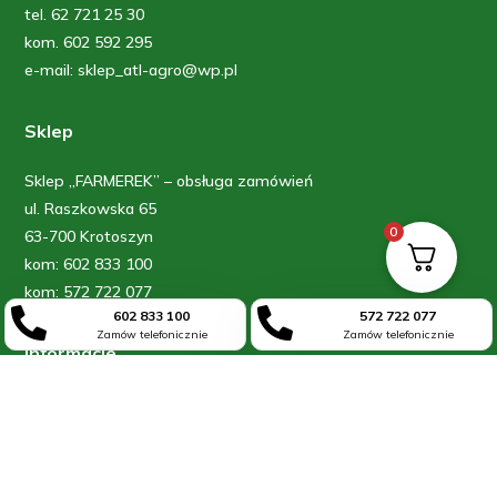
tel. 62 721 25 30
kom. 602 592 295
e-mail: sklep_atl-agro@wp.pl
Sklep
Sklep „FARMEREK” – obsługa zamówień
ul. Raszkowska 65
0
63-700 Krotoszyn
kom: 602 833 100
kom: 572 722 077


602 833 100
572 722 077
Zamów telefonicznie
Zamów telefonicznie
Informacje
Blog
O firmie
Kontakt
Moje konto