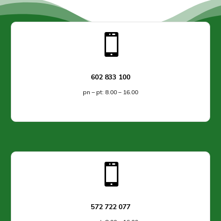
można
wybrać
na

stronie
produktu
602 833 100
pn – pt: 8.00 – 16.00

572 722 077