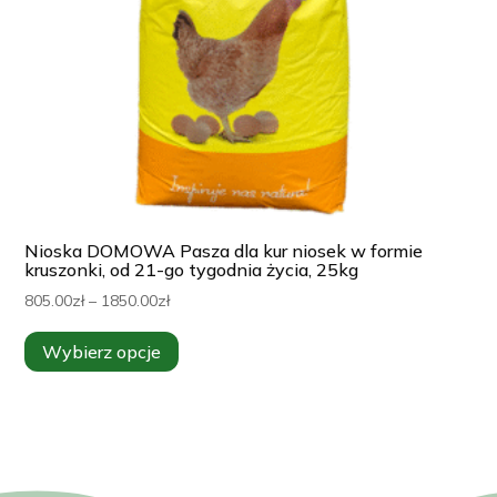
Nioska DOMOWA Pasza dla kur niosek w formie
kruszonki, od 21-go tygodnia życia, 25kg
Zakres
805.00
zł
–
1850.00
zł
cen:
Ten
Wybierz opcje
od
produkt
805.00zł
ma
do
wiele
1850.00zł
wariantów.
Opcje