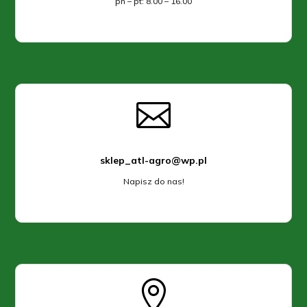
pn – pt: 8.00 – 16.00

sklep_atl-agro@wp.pl
Napisz do nas!
