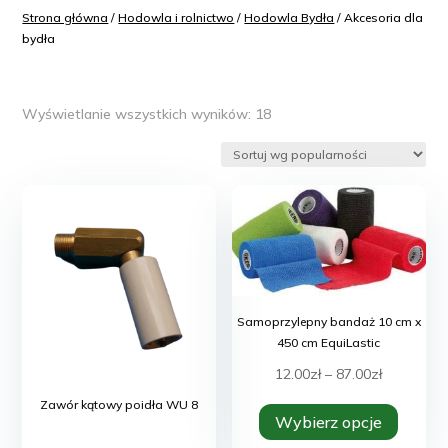
Strona główna
/
Hodowla i rolnictwo
/
Hodowla Bydła
/ Akcesoria dla
bydła
Posortowane
Wyświetlanie wszystkich wyników: 18
według
popularności
Samoprzylepny bandaż 10 cm x
450 cm EquiLastic
Zakres
12.00
zł
–
87.00
zł
Ten
cen:
Zawór kątowy poidła WU 8
Wybierz opcje
produk
od