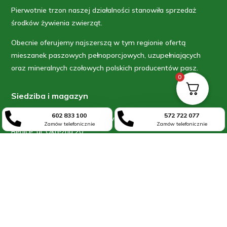
Pierwotnie trzon naszej działalności stanowiła sprzedaż
środków żywienia zwierząt.
Obecnie oferujemy najszerszą w tym regionie ofertą
mieszanek paszowych pełnoporcjowych, uzupełniających
oraz mineralnych czołowych polskich producentów pasz.
0
Siedziba i magazyn


602 833 100
572 722 077
ATL-AGRO – Siedziba i Magazyn
Zamów telefonicznie
Zamów telefonicznie
Benice, ul. Okrężna 20
63-700 Krotoszyn
tel. 62 721 25 30
kom. 602 592 295
e-mail: sklep_atl-agro@wp.pl
Sklep