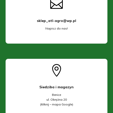

sklep_atl-agro@wp.pl
Napisz do nas!

Siedziba i magazyn
Benice
ul. Okrężna 20
(kliknij – mapa Google)