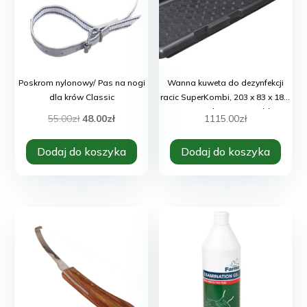
Poskrom nylonowy/ Pas na nogi
Wanna kuweta do dezynfekcji
dla krów Classic
racic SuperKombi, 203 x 83 x 18,5
cm, 200 l, czarna, Kerbl
Pierwotna
Aktualna
55.00
zł
48.00
zł
1115.00
zł
cena
cena
Dodaj do koszyka
Dodaj do koszyka
wynosiła:
wynosi:
55.00zł.
48.00zł.