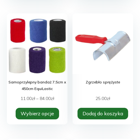
Samoprzylepny bandaż 7,5cm x
Zgrzebło sprężyste
450cm EquiLastic
Zakres
11.00
zł
–
84.00
zł
25.00
zł
Ten
cen:
Wybierz opcje
Dodaj do koszyka
produkt
od
ma
11.00zł
wiele
do
wariantów.