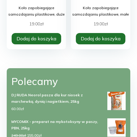
Koło zapobiegające
Koło zapobiegające
samozdajaniu plastikowe, duże
samozdajaniu plastikowe, małe
19.00
zł
19.00
zł
Dodaj do koszyka
Dodaj do koszyka
Polecamy
DJ RUDA Neorol pasza dla kur niosek z
marchewką, dynią i nagietkiem, 25kg
60.00
zł
MYCOMIX - preparat na mykotoksyny w paszy,
PBN, 25kg
Pierwotna
Aktualna
249.00
zł
155.00
zł