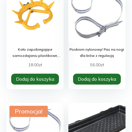
Koło zapobiegające
Poskrom nylonowy/ Pas na nogi
samozdajaniu plastikowe,
dla krów z regulacją
średnie
18.00
zł
56.00
zł
Dodaj do koszyka
Dodaj do koszyka
Promocja!