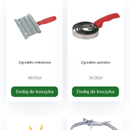
84.00zł
Opcje
można
wybrać
na
stronie
produktu
Zgrzebło metalowe
Zgrzebło spiralne
48.00
zł
26.00
zł
Dodaj do koszyka
Dodaj do koszyka