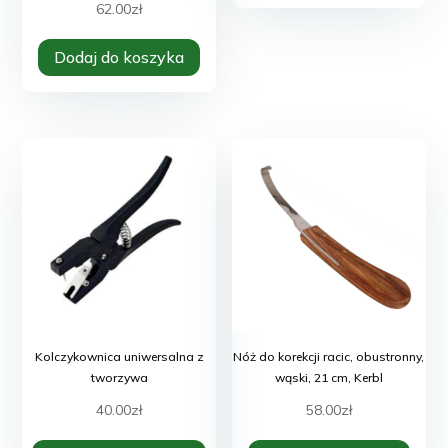
ma
12.00zł
62.00
zł
wiele
do
warian
Dodaj do koszyka
87.00zł
Opcje
można
wybra
na
stroni
produk
Kolczykownica uniwersalna z
Nóż do korekcji racic, obustronny,
tworzywa
wąski, 21 cm, Kerbl
40.00
zł
58.00
zł