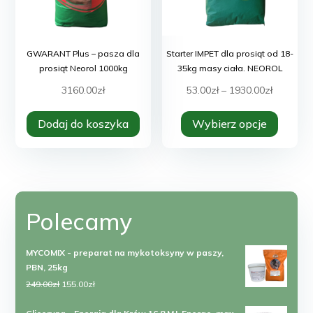
produk
GWARANT Plus – pasza dla
Starter IMPET dla prosiąt od 18-
prosiąt Neorol 1000kg
35kg masy ciała. NEOROL
Zakres
3160.00
zł
53.00
zł
–
1930.00
zł
Ten
cen:
Dodaj do koszyka
Wybierz opcje
produk
od
ma
53.00zł
wiele
do
warian
1930.00z
Opcje
Polecamy
można
wybra
na
MYCOMIX - preparat na mykotoksyny w paszy,
PBN, 25kg
stroni
Pierwotna
Aktualna
249.00
zł
155.00
zł
produk
cena
cena