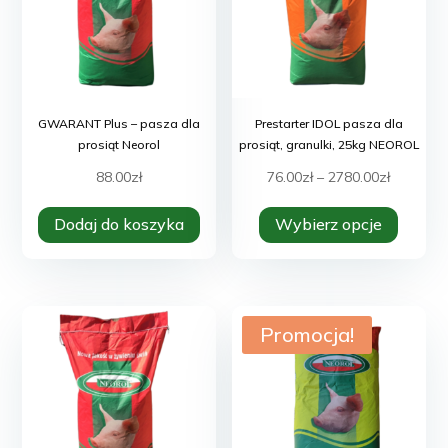
GWARANT Plus – pasza dla
Prestarter IDOL pasza dla
prosiąt Neorol
prosiąt, granulki, 25kg NEOROL
Zakres
88.00
zł
76.00
zł
–
2780.00
zł
Ten
cen:
Dodaj do koszyka
Wybierz opcje
produk
od
ma
76.00zł
wiele
do
warian
2780.00z
Promocja!
Opcje
można
wybra
na
stroni