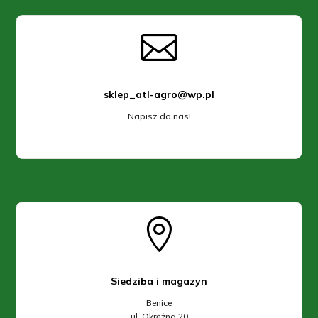

sklep_atl-agro@wp.pl
Napisz do nas!

Siedziba i magazyn
Benice
ul. Okrężna 20