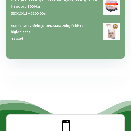
Gliceryna - Energia dla Krów 16,8 MJ. Energo-max
wynosiła:
wynosi:
Hepapro 1000kg
249.00zł.
155.00zł.
Zakres
5800.00
zł
–
6200.00
zł
cen:
Sucha Dezynfekcja DEKAMIX 25kg ściółka
od
higieniczna
5800.00zł
49.00
zł
do
6200.00zł
