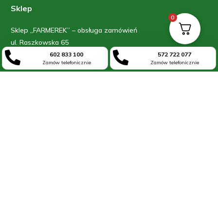
Sklep
0
Sklep „FARMEREK” – obsługa zamówień
ul. Raszkowska 65


63-700 Krotoszyn
602 833 100
572 722 077
Zamów telefonicznie
Zamów telefonicznie
kom: 602 833 100
kom: 572 722 077
Informacje
Blog
O firmie
Kontakt
Moje konto
Regulamin
Polityka prywatności


602 833 100
572 722 077