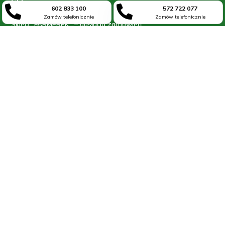
Sklep


602 833 100
572 722 077
Zamów telefonicznie
Zamów telefonicznie
Sklep „FARMEREK” – obsługa zamówień
ul. Raszkowska 65
63-700 Krotoszyn
kom: 602 833 100
kom: 572 722 077
Informacje
Blog
O firmie
Kontakt
Moje konto
Regulamin
Polityka prywatności


602 833 100
572 722 077
Zamów telefonicznie
Zamów telefonicznie