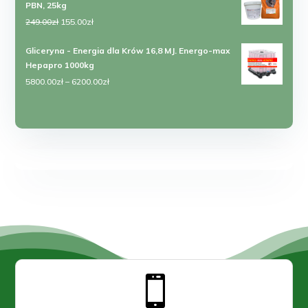
PBN, 25kg
Pierwotna
Aktualna
249.00
zł
155.00
zł
cena
cena
Gliceryna - Energia dla Krów 16,8 MJ. Energo-max
wynosiła:
wynosi:
Hepapro 1000kg
249.00zł.
155.00zł.
Zakres
5800.00
zł
–
6200.00
zł
cen:
od
5800.00zł
do
6200.00zł
