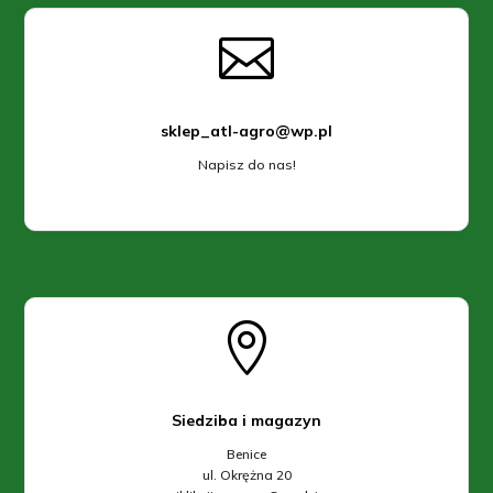

sklep_atl-agro@wp.pl
Napisz do nas!

Siedziba i magazyn
Benice
ul. Okrężna 20