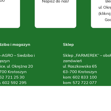
.00
Napisz do nas!
Be
ul. Ok
(klikni
Goo
dziba i magazyn
Sklep
-AGRO – Siedziba i
Sklep „FARMEREK” – obsł
azyn
zamówień
ce, ul. Okrężna 20
ul. Raszkowska 65
700 Krotoszyn
63-700 Krotoszyn
. 62 721 25 30
kom: 602 833 100
. 602 592 295
kom: 572 722 077
ail: sklep_atl-agro@wp.pl