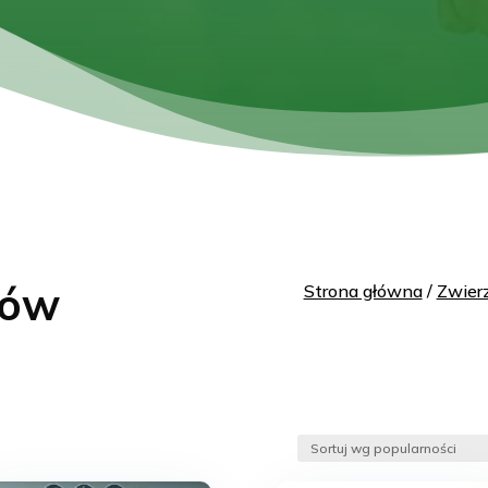
tów
Strona główna
/
Zwier
ane