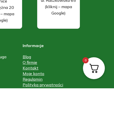
ul. Raszkowska 65
nice
(kliknij – mapa
rężna 20
Google)
j – mapa
gle)
Informacje
uga
Blog
0
O firmie
Kontakt
Moje konto
Regulamin
Polityka prywatności