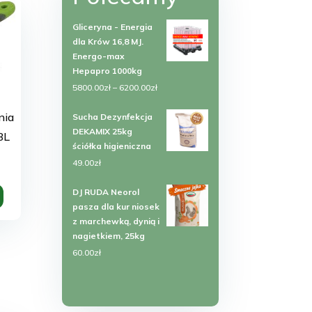
Gliceryna - Energia
dla Krów 16,8 MJ.
Energo-max
Hepapro 1000kg
Zakres
5800.00
zł
–
6200.00
zł
cen:
nia
Sucha Dezynfekcja
od
DEKAMIX 25kg
BL
5800.00zł
ściółka higieniczna
do
49.00
zł
6200.00zł
DJ RUDA Neorol
pasza dla kur niosek
z marchewką, dynią i
nagietkiem, 25kg
60.00
zł