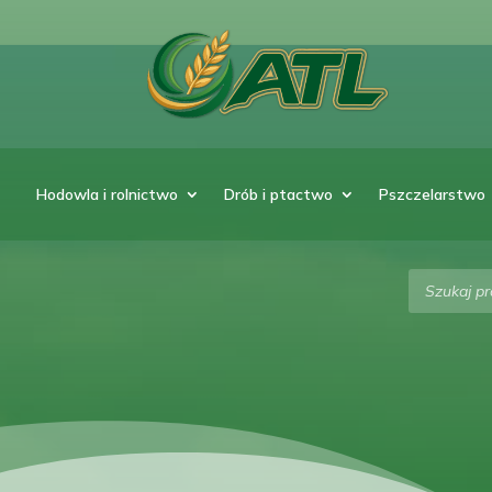
Hodowla i rolnictwo
Drób i ptactwo
Pszczelarstwo
Wyszukiw
produktó