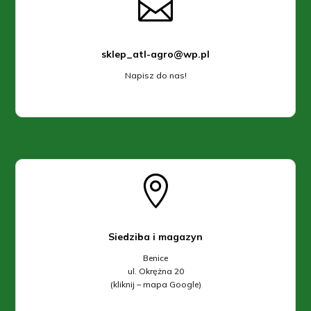

sklep_atl-agro@wp.pl
Napisz do nas!

Siedziba i magazyn
Benice
ul. Okrężna 20
(kliknij – mapa Google)