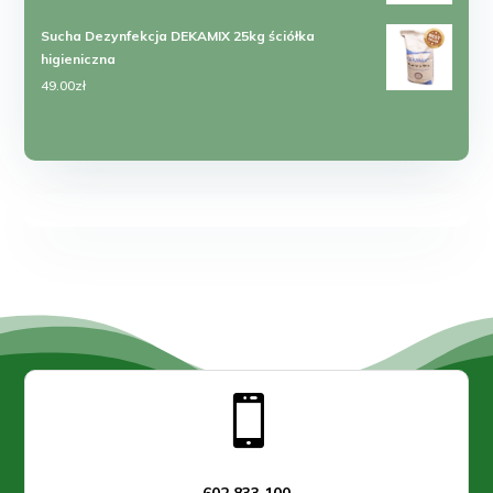
do
Sucha Dezynfekcja DEKAMIX 25kg ściółka
6200.00zł
higieniczna
49.00
zł
