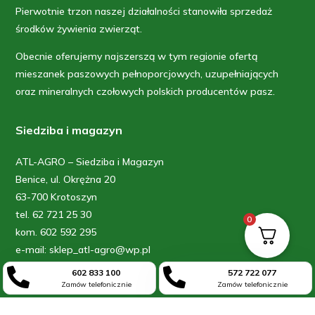
Pierwotnie trzon naszej działalności stanowiła sprzedaż
środków żywienia zwierząt.
Obecnie oferujemy najszerszą w tym regionie ofertą
mieszanek paszowych pełnoporcjowych, uzupełniających
oraz mineralnych czołowych polskich producentów pasz.
Siedziba i magazyn
ATL-AGRO – Siedziba i Magazyn
Benice, ul. Okrężna 20
63-700 Krotoszyn
tel. 62 721 25 30
0
kom. 602 592 295
e-mail: sklep_atl-agro@wp.pl


602 833 100
572 722 077
Zamów telefonicznie
Zamów telefonicznie
Sklep