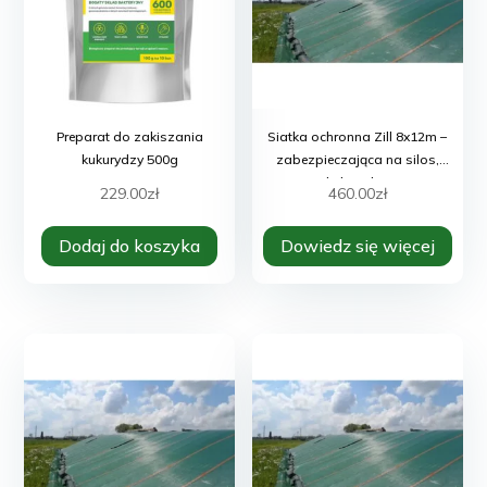
Preparat do zakiszania
Siatka ochronna Zill 8x12m –
kukurydzy 500g
zabezpieczająca na silos,
kukurydzę
229.00
zł
460.00
zł
Dodaj do koszyka
Dowiedz się więcej