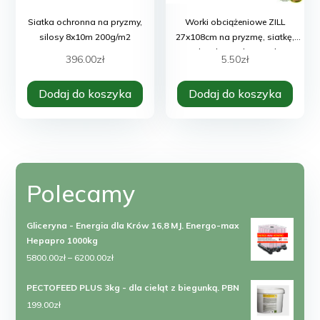
Siatka ochronna na pryzmy,
Worki obciążeniowe ZILL
silosy 8x10m 200g/m2
27x108cm na pryzmę, siatkę,
silos, kiszonki, pasek
396.00
zł
5.50
zł
Dodaj do koszyka
Dodaj do koszyka
Polecamy
Gliceryna - Energia dla Krów 16,8 MJ. Energo-max
Hepapro 1000kg
Zakres
5800.00
zł
–
6200.00
zł
cen:
PECTOFEED PLUS 3kg - dla cieląt z biegunką. PBN
od
199.00
zł
5800.00zł