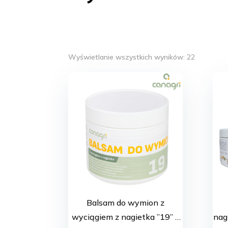
Posortow
Wyświetlanie wszystkich wyników: 22
według
popularno
Balsam do wymion z
wyciągiem z nagietka ”19” –
nag