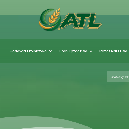
Hodowla i rolnictwo
Drób i ptactwo
Pszczelarstwo
Wyszukiw
produktó