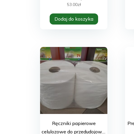
500 ml
53.00
zł
Dodaj do koszyka
Ręczniki papierowe
Pr
celulozowe do przedudojowej