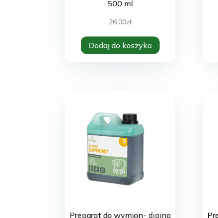
500 ml
26.00
zł
Dodaj do koszyka
Preparat do wymion- diping
Pr