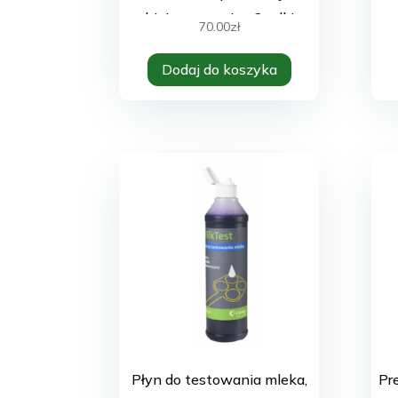
higieny wymion 2 rolki
70.00
zł
Dodaj do koszyka
Płyn do testowania mleka,
Pr