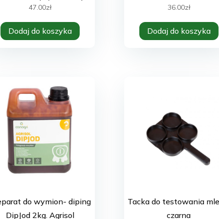
wymiona u krów 500ml
47.00
zł
36.00
zł
Dodaj do koszyka
Dodaj do koszyka
eparat do wymion- diping
Tacka do testowania mle
DipJod 2kg. Agrisol
czarna