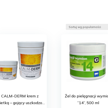
ane
ści
CALM-DERM krem z
Żel do pielęgnacji wymi
ietką – gojący uszkodzone
”14”, 500 ml