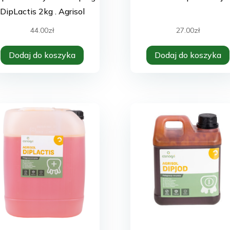
DipLactis 2kg . Agrisol
44.00
zł
27.00
zł
Dodaj do koszyka
Dodaj do koszyka