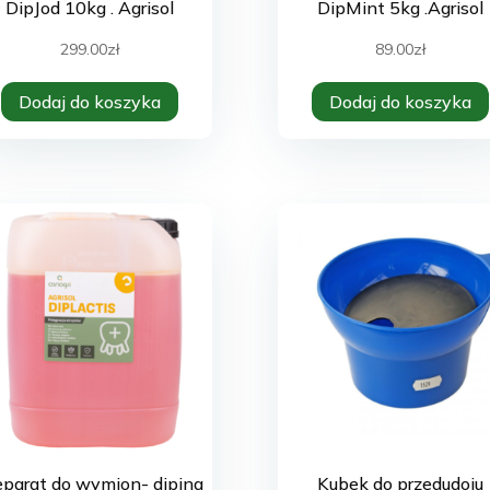
DipJod 10kg . Agrisol
DipMint 5kg .Agrisol
299.00
zł
89.00
zł
Dodaj do koszyka
Dodaj do koszyka
eparat do wymion- diping
Kubek do przedudoju