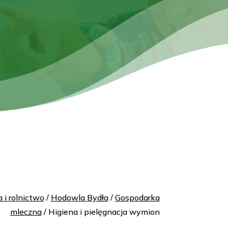
 i rolnictwo
/
Hodowla Bydła
/
Gospodarka
mleczna
/ Higiena i pielęgnacja wymion