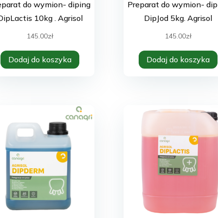
eparat do wymion- diping
Preparat do wymion- dip
DipLactis 10kg . Agrisol
DipJod 5kg. Agrisol
145.00
zł
145.00
zł
Dodaj do koszyka
Dodaj do koszyka