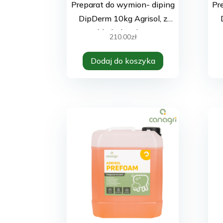
Preparat do wymion- diping
Pr
DipDerm 10kg Agrisol, z
chlorheksydyną
210.00
zł
Dodaj do koszyka