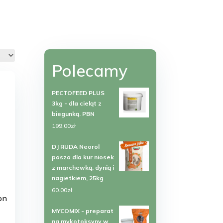
Polecamy
PECTOFEED PLUS
3kg - dla cieląt z
biegunką. PBN
199.00
zł
DJ RUDA Neorol
pasza dla kur niosek
z marchewką, dynią i
nagietkiem, 25kg
60.00
zł
on
MYCOMIX - preparat
na mykotoksyny w