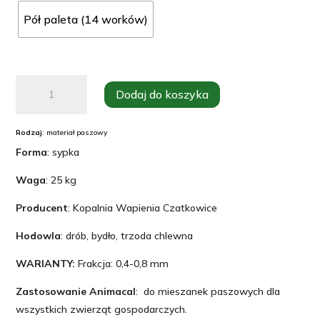
Pół paleta (14 worków)
ilość
Dodaj do koszyka
Kreda
pastewna
Rodzaj
: materiał paszowy
dla
Forma
: sypka
bydła,
wapno
Waga
: 25 kg
dla
Producent
: Kopalnia Wapienia Czatkowice
kur,
Hodowla
: drób, bydło, trzoda chlewna
25kg
Animacal
WARIANTY:
Frakcja: 0,4-0,8 mm
Zastosowanie Animacal
: do mieszanek paszowych dla
wszystkich zwierząt gospodarczych.