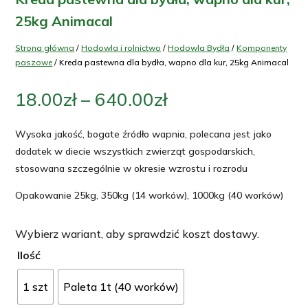
25kg Animacal
Strona główna
/
Hodowla i rolnictwo
/
Hodowla Bydła
/
Komponenty
paszowe
/ Kreda pastewna dla bydła, wapno dla kur, 25kg Animacal
Zakres
18.00
zł
–
640.00
zł
cen:
od
Wysoka jakość, bogate źródło wapnia, polecana jest jako
18.00zł
dodatek w diecie wszystkich zwierząt gospodarskich,
do
stosowana szczególnie w okresie wzrostu i rozrodu
640.00zł
Opakowanie 25kg, 350kg (14 worków), 1000kg (40 worków)
Wybierz wariant, aby sprawdzić koszt dostawy.
Ilość
1 szt
Paleta 1t (40 worków)