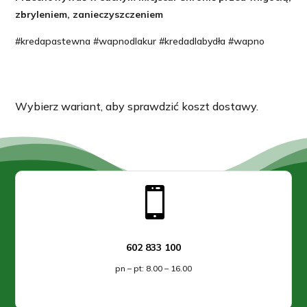
zbryleniem, zanieczyszczeniem
#kredapastewna #wapnodlakur #kredadlabydła #wapno
Wybierz wariant, aby sprawdzić koszt dostawy.

602 833 100
pn – pt: 8.00 – 16.00