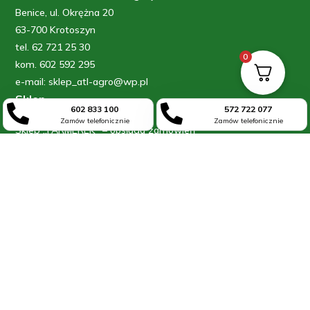
Benice, ul. Okrężna 20
63-700 Krotoszyn
tel. 62 721 25 30
0
kom. 602 592 295
e-mail: sklep_atl-agro@wp.pl
Sklep


602 833 100
572 722 077
Zamów telefonicznie
Zamów telefonicznie
Sklep „FARMEREK” – obsługa zamówień
ul. Raszkowska 65
63-700 Krotoszyn
kom: 602 833 100
kom: 572 722 077
Informacje
Blog
O firmie
Kontakt
Moje konto