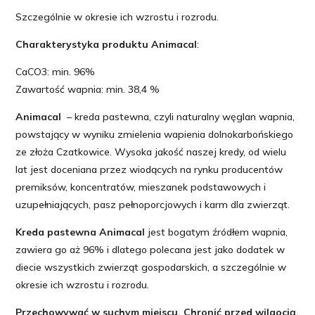
Szczególnie w okresie ich wzrostu i rozrodu.
Charakterystyka produktu Animacal
:
CaCO3: min. 96%
Zawartość wapnia: min. 38,4 %
Animacal
– kreda pastewna, czyli naturalny węglan wapnia,
powstający w wyniku zmielenia wapienia dolnokarbońskiego
ze złoża Czatkowice. Wysoka jakość naszej kredy, od wielu
lat jest doceniana przez wiodących na rynku producentów
premiksów, koncentratów, mieszanek podstawowych i
uzupełniających, pasz pełnoporcjowych i karm dla zwierząt.
Kreda pastewna Animacal
jest bogatym źródłem wapnia,
zawiera go aż 96% i dlatego polecana jest jako dodatek w
diecie wszystkich zwierząt gospodarskich, a szczególnie w
okresie ich wzrostu i rozrodu.
Przechowywać w suchym miejscu. Chronić przed wilgocią,