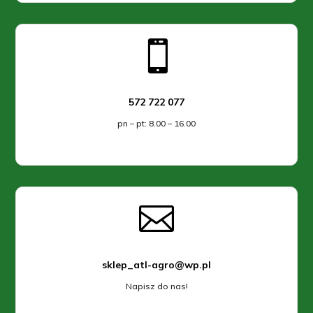

572 722 077
pn – pt: 8.00 – 16.00

sklep_atl-agro@wp.pl
Napisz do nas!