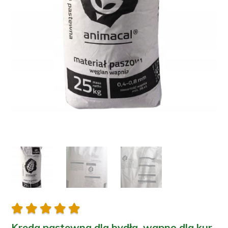





Kreda pastewna dla bydła, wapno dla kur,