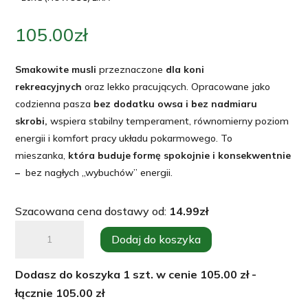
105.00
zł
Smakowite musli
przeznaczone
dla koni
rekreacyjnych
oraz lekko pracujących. Opracowane jako
codzienna pasza
bez dodatku owsa i bez nadmiaru
skrobi,
wspiera stabilny temperament, równomierny poziom
energii i komfort pracy układu pokarmowego. To
mieszanka,
która buduje formę spokojnie i konsekwentnie
–
bez nagłych „wybuchów” energii.
Szacowana cena dostawy od:
14.99
zł
ilość
Dodaj do koszyka
DAILY
BALANCE
Dodasz do koszyka
1
szt. w cenie
105.00
zł -
musli
łącznie
105.00
zł
dla