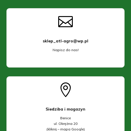

sklep_atl-agro@wp.pl
Napisz do nas!

Siedziba i magazyn
Benice
ul. Okrężna 20
(kliknij – mapa Google)