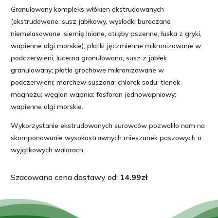
Granulowany kompleks włókien ekstrudowanych
(ekstrudowane: susz jabłkowy, wysłodki buraczane
niemelasowane, siemię lniane, otręby pszenne, łuska z gryki,
wapienne algi morskie); płatki jęczmienne mikronizowane w
podczerwieni; lucerna granulowana; susz z jabłek
granulowany; płatki grochowe mikronizowane w
podczerwieni; marchew suszona; chlorek sodu; tlenek
magnezu; węglan wapnia; fosforan jednowapniowy;
wapienne algi morskie.
Wykorzystanie ekstrudowanych surowców pozwoliło nam na
skomponowanie wysokostrawnych mieszanek paszowych o
wyjątkowych walorach.
Szacowana cena dostawy od:
14.99
zł