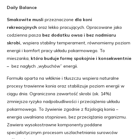
koni
Daily Balance
rekreacyjnych
Smakowite musli
przeznaczone
dla koni
-
rekreacyjnych
oraz lekko pracujących. Opracowane jako
20KG
codzienna pasza
bez dodatku owsa i bez nadmiaru
(NOWOŚĆ)
skrobi,
wspiera stabilny temperament, równomierny poziom
LIRA
energii i komfort pracy układu pokarmowego. To
mieszanka,
która buduje formę spokojnie i konsekwentnie
–
bez nagłych „wybuchów” energii.
Formuła oparta na włóknie i tłuszczu wspiera naturalne
procesy trawienne konia oraz stabilizuje poziom energii w
ciągu dnia. Ograniczona zawartość skrobi (ok. 14%)
zmniejsza ryzyko nadpobudliwości i przeciążenia układu
pokarmowego. To żywienie zgodnie z fizjologią konia –
energia uwalniana stopniowo, bez przeciążania organizmu.
Zawiera wysokostrawne komponenty poddane
specjalistycznym procesom uszlachetniania surowców