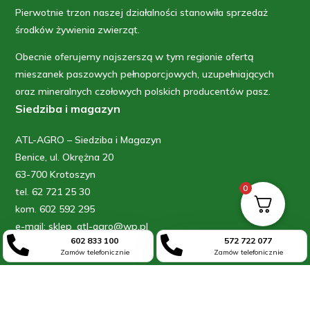
Pierwotnie trzon naszej działalności stanowiła sprzedaż
środków żywienia zwierząt.
Obecnie oferujemy najszerszą w tym regionie ofertą
mieszanek paszowych pełnoporcjowych, uzupełniających
oraz mineralnych czołowych polskich producentów pasz.
Siedziba i magazyn
ATL-AGRO – Siedziba i Magazyn
Benice, ul. Okrężna 20
63-700 Krotoszyn
0
tel. 62 721 25 30
kom. 602 592 295
e-mail: sklep_atl-agro@wp.pl


602 833 100
572 722 077
Sklep
Zamów telefonicznie
Zamów telefonicznie
Sklep „FARMEREK” – obsługa zamówień
ul. Raszkowska 65
63-700 Krotoszyn