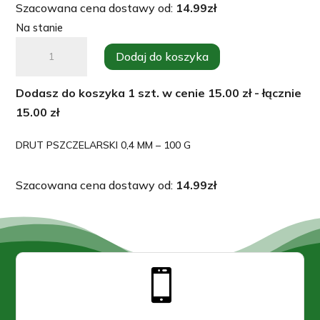
Szacowana cena dostawy od:
14.99
zł
Na stanie
ilość
Dodaj do koszyka
Drut
pszczelarski
Dodasz do koszyka
1
szt. w cenie
15.00
zł - łącznie
0,4mm
15.00
zł
100g
-
DRUT PSZCZELARSKI 0,4 MM – 100 G
ocynk
Szacowana cena dostawy od:
14.99
zł
