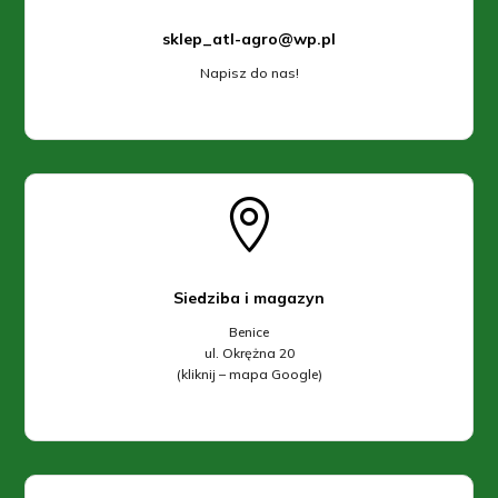
sklep_atl-agro@wp.pl
Napisz do nas!

Siedziba i magazyn
Benice
ul. Okrężna 20
(kliknij – mapa Google)