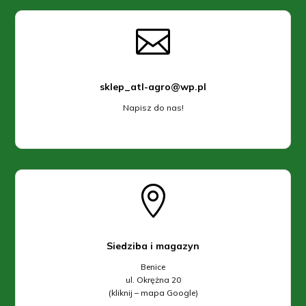

sklep_atl-agro@wp.pl
Napisz do nas!

Siedziba i magazyn
Benice
ul. Okrężna 20
(kliknij – mapa Google)