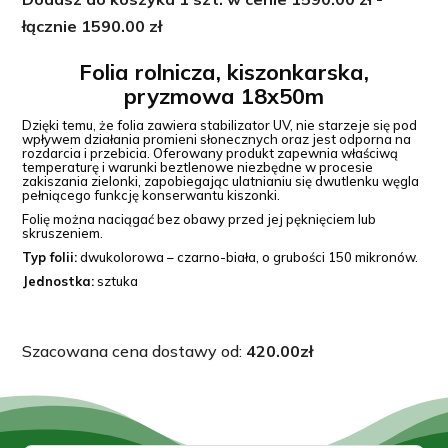
18x50m
łącznie
1590.00
zł
rolnicza,
pryzmowa
Folia rolnicza, kiszonkarska,
pryzmowa 18x50m
150g/m2
Dzięki temu, że folia zawiera stabilizator UV, nie starzeje się pod
wpływem działania promieni słonecznych oraz jest odporna na
rozdarcia i przebicia. Oferowany produkt zapewnia właściwą
temperaturę i warunki beztlenowe niezbędne w procesie
zakiszania zielonki, zapobiegając ulatnianiu się dwutlenku węgla
pełniącego funkcję konserwantu kiszonki.
Folię można naciągać bez obawy przed jej pęknięciem lub
skruszeniem.
Typ folii:
dwukolorowa – czarno-biała, o grubości 150 mikronów.
Jednostka:
sztuka
Szacowana cena dostawy od:
420.00
zł