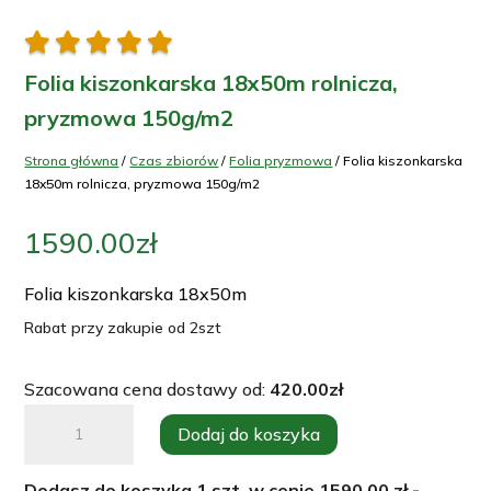





Folia kiszonkarska 18x50m rolnicza,
pryzmowa 150g/m2
Strona główna
/
Czas zbiorów
/
Folia pryzmowa
/ Folia kiszonkarska
18x50m rolnicza, pryzmowa 150g/m2
1590.00
zł
Folia kiszonkarska 18x50m
Rabat przy zakupie od 2szt
Szacowana cena dostawy od:
420.00
zł
ilość
Dodaj do koszyka
Folia
kiszonkarska
Dodasz do koszyka
1
szt. w cenie
1590.00
zł -