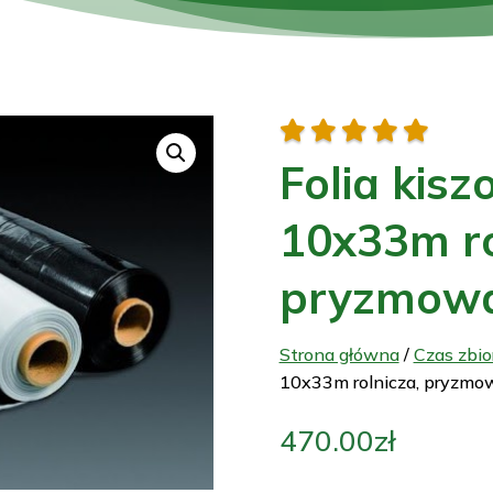





Folia kis
10x33m ro
pryzmow
Strona główna
/
Czas zbi
10x33m rolnicza, pryzmo
470.00
zł