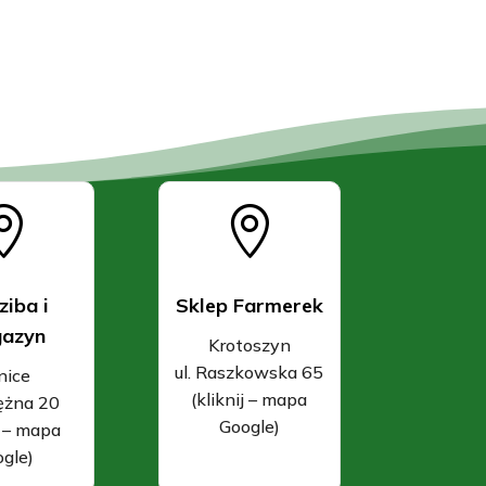


ziba i
Sklep Farmerek
azyn
Krotoszyn
ul. Raszkowska 65
nice
(kliknij – mapa
rężna 20
Google)
j – mapa
gle)