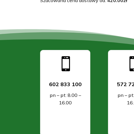
Szacowana cena dostawy od:
420.00
zł

602 833 100
572 7
pn – pt: 8.00 –
pn – pt
16.00
16