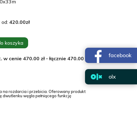
10x33m
 od:
420.00
zł
do koszyka
facebook
. w cenie
470.00
zł - łącznie
470.00
zł
olx
na na rozdarcia i przebicia. Oferowany produkt
ię dwutlenku węgla pełniącego funkcję