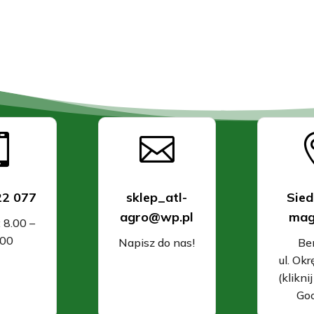


22 077
sklep_atl-
Sied
agro@wp.pl
mag
: 8.00 –
.00
Napisz do nas!
Be
ul. Ok
(klikni
Goo