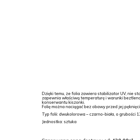
Dzięki temu, że folia zawiera stabilizator UV, nie
zapewnia właściwą temperaturę i warunki beztleno
konserwantu kiszonki.
Folię można naciągać bez obawy przed jej pęknięc
Typ folii: dwukolorowa – czarno-biała, o grubości 
Jednostka: sztuka