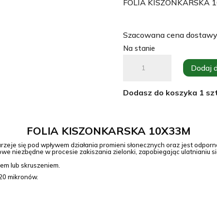
FOLIA KISZONKARSKA 
Szacowana cena dostawy
Na stanie
ilość
Dodaj 
Folia
kiszonkarska
Dodasz do koszyka
1
szt
10x33m
rolnicza,
pryzmowa
FOLIA KISZONKARSKA 10X33M
 starzeje się pod wpływem działania promieni słonecznych oraz jest odpor
we niezbędne w procesie zakiszania zielonki, zapobiegając ulatnianiu s
iem lub skruszeniem.
120 mikronów.