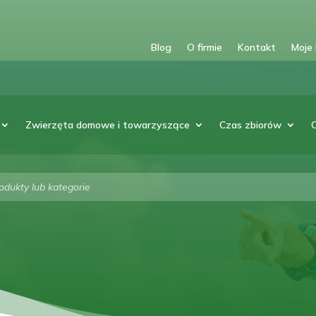
Blog
O firmie
Kontakt
Moje
Zwierzęta domowe i towarzyszące
Czas zbiorów
arka
w