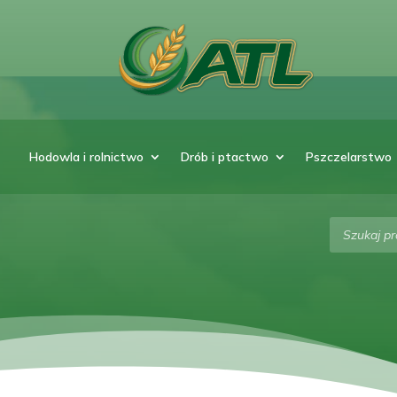
Hodowla i rolnictwo
Drób i ptactwo
Pszczelarstwo
Wyszukiw
produktó