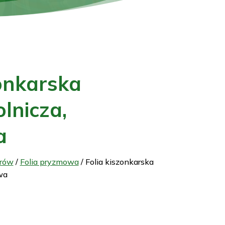
zonkarska
lnicza,
a
orów
/
Folia pryzmowa
/ Folia kiszonkarska
wa