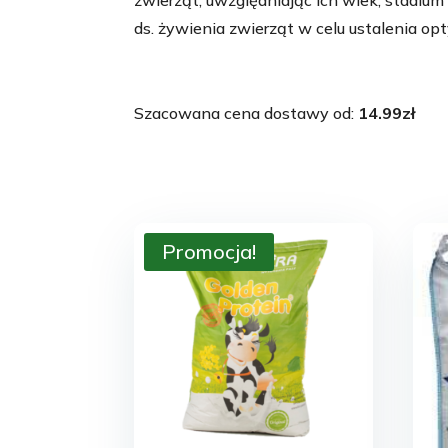
zwierząt, uwzględniając ich wiek, stadium 
ds. żywienia zwierząt w celu ustalenia o
Szacowana cena dostawy od:
14.99
zł
Promocja!