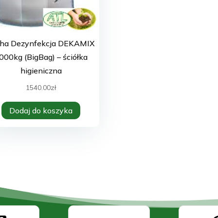
cha Dezynfekcja DEKAMIX
000kg (BigBag) – ściółka
higieniczna
1540.00
zł
Dodaj do koszyka