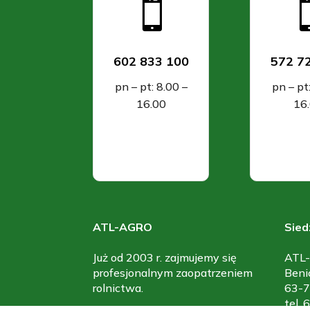

602 833 100
572 7
pn – pt: 8.00 –
pn – pt
16.00
16
ATL-AGRO
Sied
Już od 2003 r. zajmujemy się
ATL-
profesjonalnym zaopatrzeniem
Beni
rolnictwa.
63-7
tel.