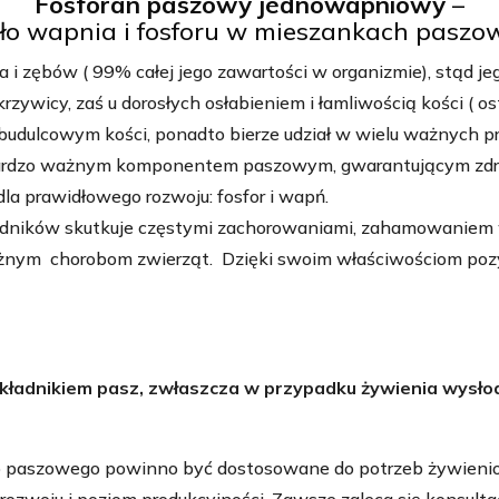
Fosforan paszowy jednowapniowy
–
ło wapnia i fosforu w mieszankach paszo
i zębów ( 99% całej jego zawartości w organizmie), stąd je
wicy, zaś u dorosłych osłabieniem i łamliwością kości ( os
 budulcowym kości, ponadto bierze udział w wielu ważnych 
ardzo ważnym komponentem paszowym, gwarantującym zdr
dla prawidłowego rozwoju: fosfor i wapń.
dników skutkuje częstymi zachorowaniami, zahamowaniem wz
żnym chorobom zwierząt. Dzięki swoim właściwościom poz
ładnikiem pasz, zwłaszcza w przypadku żywienia wysło
paszowego powinno być dostosowane do potrzeb żywienio