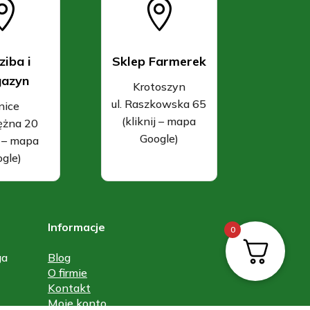


ziba i
Sklep Farmerek
azyn
Krotoszyn
ul. Raszkowska 65
nice
(kliknij – mapa
rężna 20
Google)
j – mapa
gle)
Informacje
0
ga
Blog
O firmie
Kontakt
Moje konto