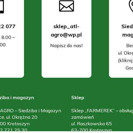


22 077
sklep_atl-
Sied
agro@wp.pl
mag
: 8.00 –
.00
Napisz do nas!
Be
ul. Ok
(klikni
Goo
ziba i magazyn
Sklep
AGRO – Siedziba i Magazyn
Sklep „FARMEREK” – obsłu
ce, ul. Okrężna 20
zamówień
00 Krotoszyn
ul. Raszkowska 65
 62 721 25 30
63-700 Krotoszyn