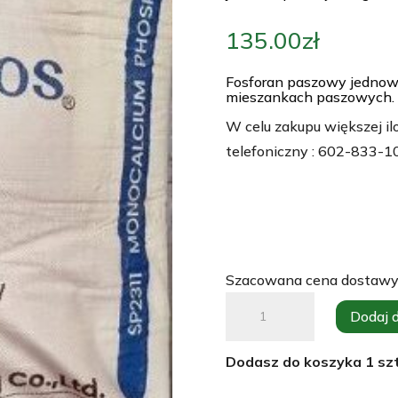
135.00
zł
Fosforan paszowy jednowa
mieszankach paszowych.
W celu zakupu większej il
telefoniczny : 602-833-1
Szacowana cena dostawy
ilość
Dodaj 
Fosforan
paszowy
Dodasz do koszyka
1
szt
jednowapniowy