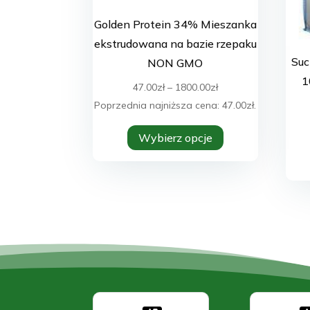
Golden Protein 34% Mieszanka
ekstrudowana na bazie rzepaku
Su
NON GMO
1
Zakres
47.00
zł
–
1800.00
zł
cen:
Poprzednia najniższa cena:
47.00
zł
.
Ten
od
Wybierz opcje
produkt
47.00zł
ma
do
wiele
1800.00zł
wariantów.
Opcje
można
wybrać
na
stronie
produktu