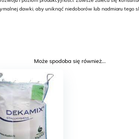
rozwoju i poziom produkcyjności. Zawsze zaleca się konsultac
ptymalnej dawki, aby uniknąć niedoborów lub nadmiaru tego s
Może spodoba się również…