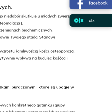
facebook
wych.
go niedobór skutkuje u młodych zwierząt
olx
teomalacja ).
przemianach biochemicznych.
owie Twojego stada. Stanowi
rostu, łamliwością kości, osteoporozą.
ytywnie wpływa na budulec kośćca i
dkami buraczanymi, które są ubogie w
wych konkretnego gatunku i grupy