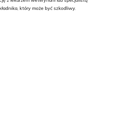
ję z lekarzem weterynarii lub specjalistą
kładnika, który może być szkodliwy.