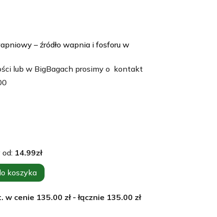
pniowy – źródło wapnia i fosforu w
ości lub w BigBagach prosimy o kontakt
00
 od:
14.99
zł
do koszyka
. w cenie
135.00
zł - łącznie
135.00
zł