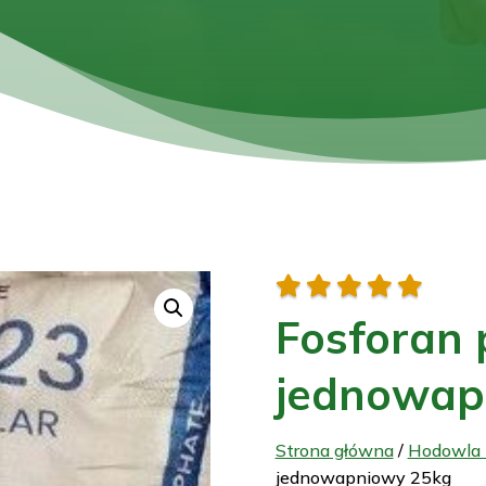





Fosforan
jednowap
Strona główna
/
Hodowla i
jednowapniowy 25kg