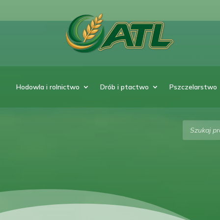
Hodowla i rolnictwo
Drób i ptactwo
Pszczelarstwo
Wyszukiw
produktó