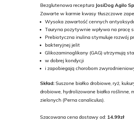
Bezglutenowa receptura
JosiDog Agilo S
Zawarte w karmie kwasy tłuszczowe zapewn
Wysoka zawartość cennych antyoksyda
Tauryna pozytywnie wpływa na pracę se
Prebiotyczna inulina stymuluje rozwój p
bakteryjnej jelit
Glikozaminoglikany (GAG) utrzymują st
w dobrej kondycji
i zapobiegają chorobom zwyrodnienio
Skład:
Suszone białko drobiowe, ryż, kukur
drobiowe, hydrolizowane białko roślinne, m
zielonych (Perna canaliculus).
Szacowana cena dostawy od:
14.99
zł