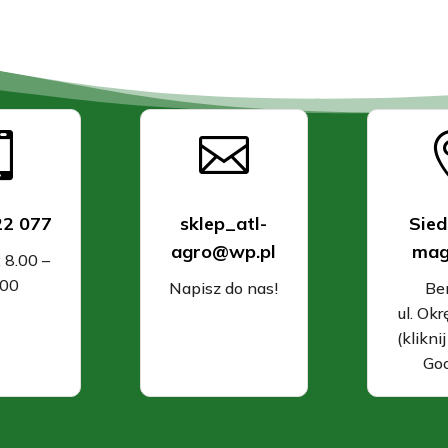


22 077
sklep_atl-
Sied
agro@wp.pl
mag
: 8.00 –
.00
Napisz do nas!
Be
ul. Ok
(klikni
Goo