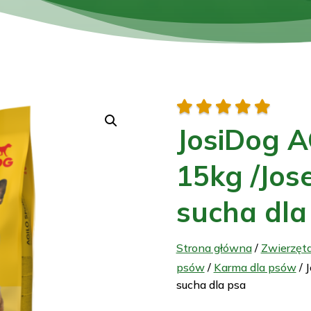





JosiDog 
15kg /Jos
sucha dla
Strona główna
/
Zwierzęt
psów
/
Karma dla psów
/ 
sucha dla psa