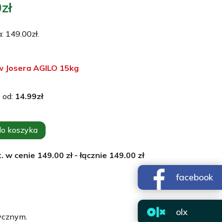
otna
Aktualna
0
zł
cena
ła:
wynosi:
a:
149.00
zł
.
zł.
149.00zł.
w Josera AGILO 15kg
 od:
14.99
zł
do koszyka
. w cenie
149.00
zł - łącznie
149.00
zł
facebook
olx
ycznym.