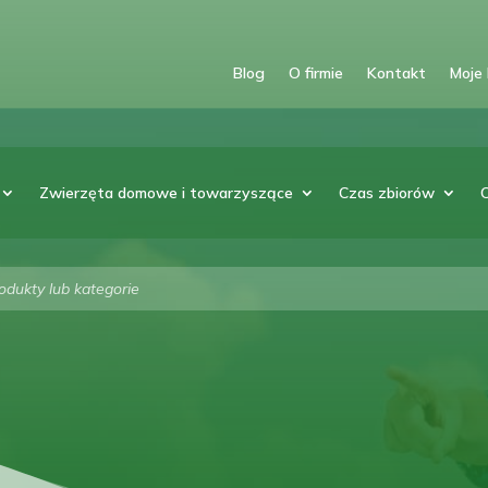
Blog
O firmie
Kontakt
Moje
Zwierzęta domowe i towarzyszące
Czas zbiorów
arka
w