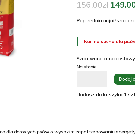
Pierw
156.00
zł
149.0
cena
wynosi
Poprzednia najniższa cen
156.00
Karma sucha dla psó
Szacowana cena dostawy
Na stanie
ilość
Dodaj 
JosiDog
AGILO
Dodasz do koszyka
1
szt
SPORT
15kg
/Josera
Karma
sucha
ma dla dorosłych psów o wysokim zapotrzebowaniu energet