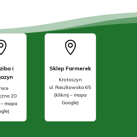


ziba i
Sklep Farmerek
azyn
Krotoszyn
ul. Raszkowska 65
nice
(kliknij – mapa
rężna 20
Google)
j – mapa
gle)