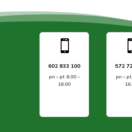

602 833 100
572 7
pn – pt: 8.00 –
pn – pt
16.00
16