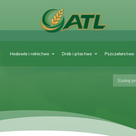
Hodowla i rolnictwo
Drób i ptactwo
Pszczelarstwo
Wyszukiw
produktó