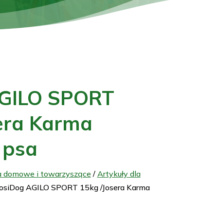
AGILO SPORT
era Karma
 psa
a domowe i towarzyszące
/
Artykuły dla
JosiDog AGILO SPORT 15kg /Josera Karma