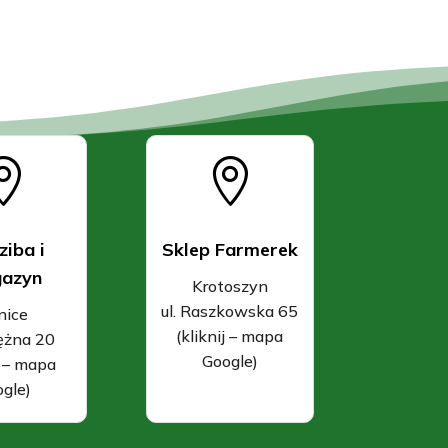


ziba i
Sklep Farmerek
azyn
Krotoszyn
ul. Raszkowska 65
nice
(kliknij – mapa
rężna 20
Google)
j – mapa
gle)