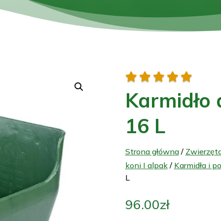





Karmidło d
16 L
Strona główna
/
Zwierzęt
koni I alpak
/
Karmidła i po
L
96.00
zł