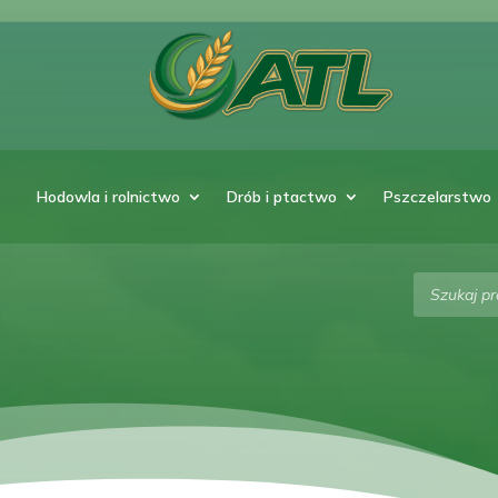
Hodowla i rolnictwo
Drób i ptactwo
Pszczelarstwo
Wyszukiw
produktó