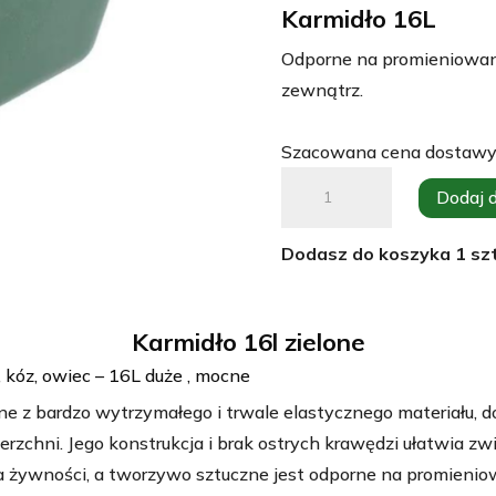
Karmidło 16L
Odporne na promieniowani
zewnątrz.
Szacowana cena dostawy
ilość
Dodaj 
Karmidło
dla
Dodasz do koszyka
1
szt
koni
i
bydła
Karmidło 16l zielone
16
t, kóz, owiec – 16L duże , mocne
L
e z bardzo wytrzymałego i trwale elastycznego materiału, do
ierzchni. Jego konstrukcja i brak ostrych krawędzi ułatwia 
 żywności, a tworzywo sztuczne jest odporne na promieniow