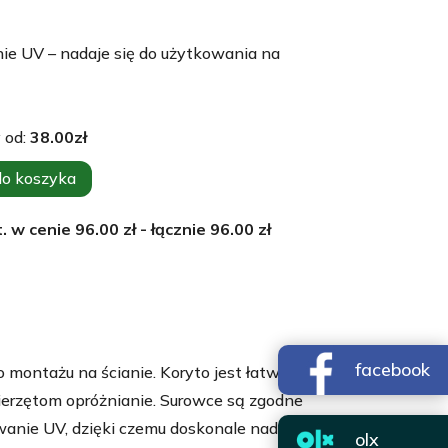
e UV – nadaje się do użytkowania na
 od:
38.00
zł
do koszyka
. w cenie
96.00
zł - łącznie
96.00
zł
facebook
 montażu na ścianie. Koryto jest łatwe w
zwierzętom opróżnianie. Surowce są zgodne
anie UV, dzięki czemu doskonale nadaje
olx