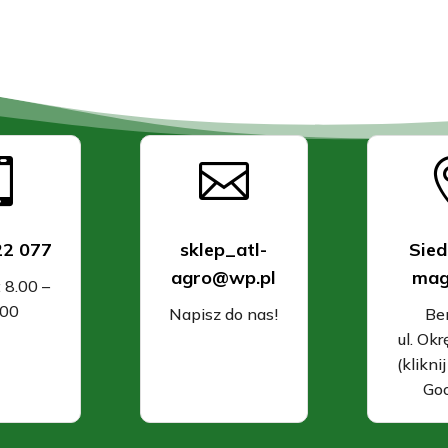


22 077
sklep_atl-
Sied
agro@wp.pl
mag
: 8.00 –
.00
Napisz do nas!
Be
ul. Ok
(klikni
Goo