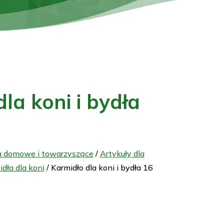
la koni i bydła
a domowe i towarzyszące
/
Artykuły dla
idła dla koni
/ Karmidło dla koni i bydła 16