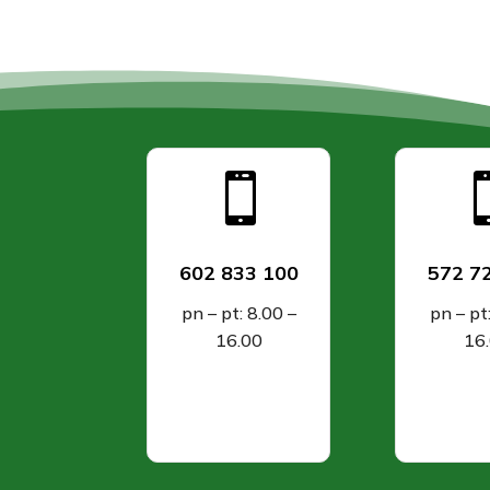

602 833 100
572 7
pn – pt: 8.00 –
pn – pt
16.00
16