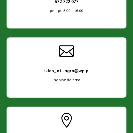
572 722 077
pn – pt: 8.00 – 16.00

sklep_atl-agro@wp.pl
Napisz do nas!
