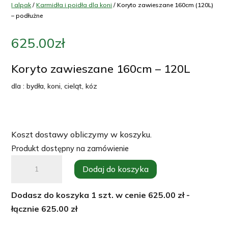
I alpak
/
Karmidła i poidła dla koni
/ Koryto zawieszane 160cm (120L)
– podłużne
625.00
zł
Koryto zawieszane 160cm – 120L
dla : bydła, koni, cieląt, kóz
Koszt dostawy obliczymy w koszyku.
Produkt dostępny na zamówienie
ilość
Dodaj do koszyka
Koryto
zawieszane
Dodasz do koszyka
1
szt. w cenie
625.00
zł -
160cm
łącznie
625.00
zł
(120L)