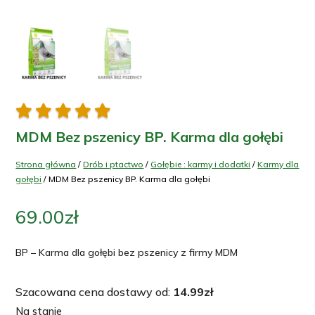





MDM Bez pszenicy BP. Karma dla gołębi
Strona główna
/
Drób i ptactwo
/
Gołębie : karmy i dodatki
/
Karmy dla
gołębi
/ MDM Bez pszenicy BP. Karma dla gołębi
69.00
zł
BP – Karma dla gołębi bez pszenicy z firmy MDM
Szacowana cena dostawy od:
14.99
zł
Na stanie