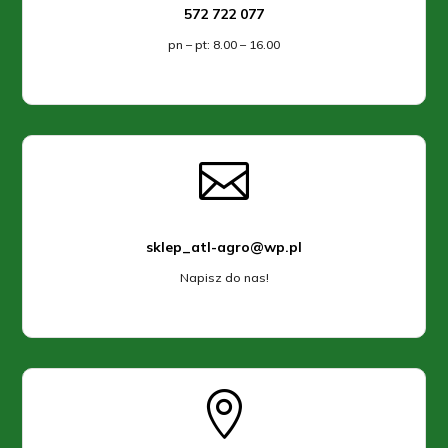
572 722 077
pn – pt: 8.00 – 16.00

sklep_atl-agro@wp.pl
Napisz do nas!
