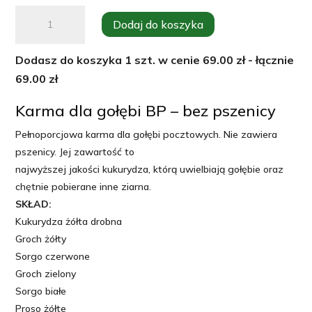
ilość
Dodaj do koszyka
MDM
Bez
Dodasz do koszyka
1
szt. w cenie
69.00
zł - łącznie
pszenicy
69.00
zł
BP.
Karma
Karma dla gołębi BP – bez pszenicy
dla
Pełnoporcjowa karma dla gołębi pocztowych. Nie zawiera
gołębi
pszenicy. Jej zawartość to
najwyższej jakości kukurydza, którą uwielbiają gołębie oraz
chętnie pobierane inne ziarna.
SKŁAD:
Kukurydza żółta drobna
Groch żółty
Sorgo czerwone
Groch zielony
Sorgo białe
Proso żółte