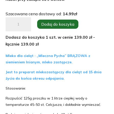
Szacowana cena dostawy od:
14.99
zł
ilość
Dodaj do koszyka
Mleko
dla
Dodasz do koszyka
1
szt. w cenie
139.00
zł -
cieląt
łącznie
139.00
zł
brązowe
MLECZNA
Mleko dla cieląt : „Mleczna Pycha” BRĄZOWA z
PYCHA
siemieniem lnianym, mleko zastępcze.
20kg
Jest to preparat mlekozastępczy dla cieląt od 15 dnia
/z
życia do końca okresu odpajania.
siemieniem
Stosowanie:
lnianym/
Rozpuścić 125g proszku w 1 litrze ciepłej wody o
temperaturze 45-50 st. Celcjusza, i dokładnie wymieszać.