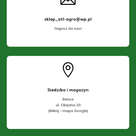
sklep_atl-agro@wp.pl
Napisz do nas!

Siedziba i magazyn
Benice
ul. Okrężna 20
(kliknij – mapa Google)