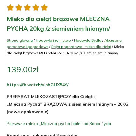





Mleko dla cieląt brązowe MLECZNA
PYCHA 20kg /z siemieniem lnianym/
Strona główna
/
Hodowla i rolnictwo
/
Hodowla Bydła
/
Akcesoria
porodowe i poprodowe
/
Pójła popordowe i mleka dla cieląt
/ Mleko
dla cieląt brązowe MLECZNA PYCHA 20kg /z siemieniem lnianym/
139.00
zł
https://fb.watch/vIshGHX54Y/
PREPARAT MLEKOZASTĘPCZY dla Cieląt :
„Mleczna Pycha” BRĄZOWA z siemieniem lnianym – 20KG
(nowe opakowanie)
Pierwsze mleko „Mleczna pycha białe” od 3dnia życia
Rabat przy zakupie od 3 worków