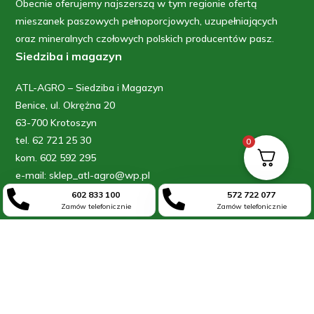
Obecnie oferujemy najszerszą w tym regionie ofertą
mieszanek paszowych pełnoporcjowych, uzupełniających
oraz mineralnych czołowych polskich producentów pasz.
Siedziba i magazyn
ATL-AGRO – Siedziba i Magazyn
Benice, ul. Okrężna 20
63-700 Krotoszyn
tel. 62 721 25 30
0
kom. 602 592 295
e-mail: sklep_atl-agro@wp.pl
Sklep


602 833 100
572 722 077
Zamów telefonicznie
Zamów telefonicznie
Sklep „FARMEREK” – obsługa zamówień
ul. Raszkowska 65
63-700 Krotoszyn
kom: 602 833 100
kom: 572 722 077
Informacje