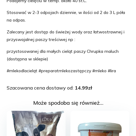
Podajemy cielęciu w temp. około 40 st.C.
Stosować w 2-3 odpojach dziennie, w ilości od 2 do 3 L póła
na odpas.
Zalecany jest dostęp do świeżej wody oraz łatwostrawnej i
przyswajalnej paszy treściwej np :
przystosowanej dla małych cieląt paszy Chrupka maluch
(dostępna w sklepie)
#mlekodlacieląt #preparatmlekozastępczy #mleko #lira
Szacowana cena dostawy od:
14.99
zł
Może spodoba się również…