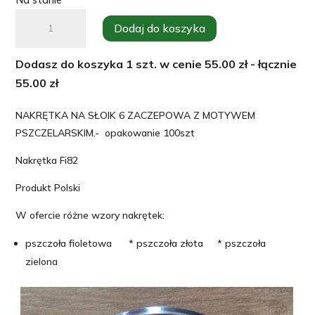
ilość
Dodaj do koszyka
Zakrętka
,nakrętka
Dodasz do koszyka
1
szt. w cenie
55.00
zł - łącznie
na
55.00
zł
słoiki
pszczelarska
NAKRĘTKA NA SŁOIK 6 ZACZEPOWA Z MOTYWEM
fi82
PSZCZELARSKIM.- opakowanie 100szt
/100szt
Nakrętka Fi82
Produkt Polski
W ofercie różne wzory nakrętek:
pszczoła fioletowa * pszczoła złota * pszczoła
zielona