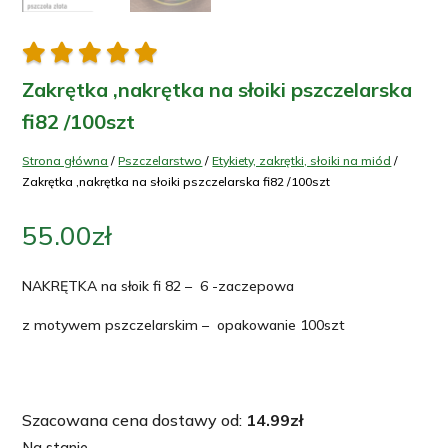





Zakrętka ,nakrętka na słoiki pszczelarska
fi82 /100szt
Strona główna
/
Pszczelarstwo
/
Etykiety, zakrętki, słoiki na miód
/
Zakrętka ,nakrętka na słoiki pszczelarska fi82 /100szt
55.00
zł
NAKRĘTKA na słoik fi 82 – 6 -zaczepowa
z motywem pszczelarskim – opakowanie 100szt
Szacowana cena dostawy od:
14.99
zł
Na stanie