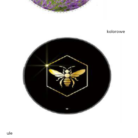
kolorowe
ule