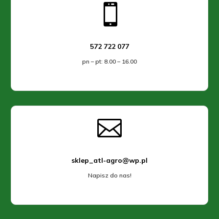

572 722 077
pn – pt: 8.00 – 16.00

sklep_atl-agro@wp.pl
Napisz do nas!