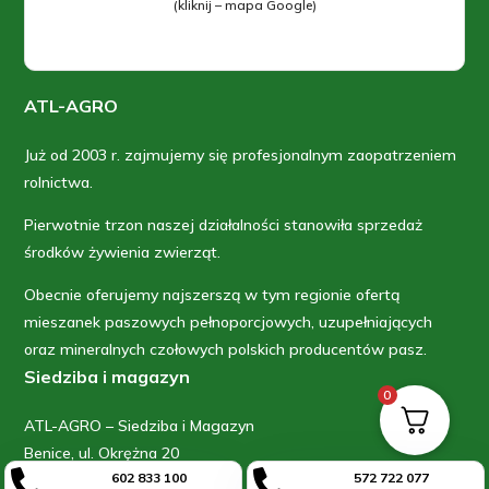
(kliknij – mapa Google)
ATL-AGRO
Już od 2003 r. zajmujemy się profesjonalnym zaopatrzeniem
rolnictwa.
Pierwotnie trzon naszej działalności stanowiła sprzedaż
środków żywienia zwierząt.
Obecnie oferujemy najszerszą w tym regionie ofertą
mieszanek paszowych pełnoporcjowych, uzupełniających
oraz mineralnych czołowych polskich producentów pasz.
Siedziba i magazyn
0
ATL-AGRO – Siedziba i Magazyn
Benice, ul. Okrężna 20


602 833 100
572 722 077
63-700 Krotoszyn