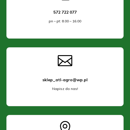
572 722 077
pn – pt: 8.00 – 16.00

sklep_atl-agro@wp.pl
Napisz do nas!
