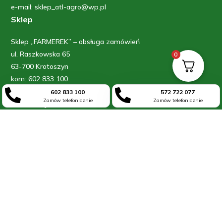
e-mail: sklep_atl-agro@wp.pl
Sklep
Sklep „FARMEREK” – obsługa zamówień
ul. Raszkowska 65
0
63-700 Krotoszyn
kom: 602 833 100
kom: 572 722 077


602 833 100
572 722 077
Zamów telefonicznie
Zamów telefonicznie
Informacje
Blog
O firmie
Kontakt
Moje konto
Regulamin
Polityka prywatności


602 833 100
572 722 077