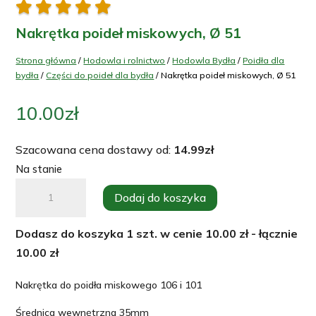





Nakrętka poideł miskowych, Ø 51
Strona główna
/
Hodowla i rolnictwo
/
Hodowla Bydła
/
Poidła dla
bydła
/
Części do poideł dla bydła
/ Nakrętka poideł miskowych, Ø 51
10.00
zł
Szacowana cena dostawy od:
14.99
zł
Na stanie
ilość
Dodaj do koszyka
Nakrętka
poideł
Dodasz do koszyka
1
szt. w cenie
10.00
zł - łącznie
miskowych,
10.00
zł
Ø
51
Nakrętka do poidła miskowego 106 i 101
Średnica wewnętrzna 35mm