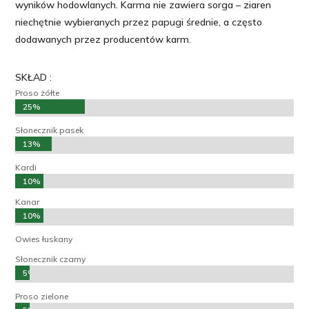
wyników hodowlanych. Karma nie zawiera sorga – ziaren
niechętnie wybieranych przez papugi średnie, a często
dodawanych przez producentów karm.
SKŁAD :
Proso żółte
25%
Słonecznik pasek
13%
Kardi
10%
Kanar
10%
Owies łuskany
7%
Słonecznik czarny
5%
Proso zielone