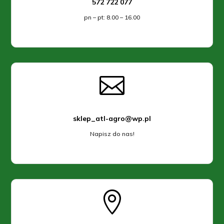
572 722 077
pn – pt: 8.00 – 16.00

sklep_atl-agro@wp.pl
Napisz do nas!
