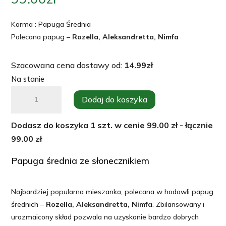
Karma : Papuga Średnia
Polecana papug –
Rozella, Aleksandretta, Nimfa
Szacowana cena dostawy od:
14.99
zł
Na stanie
ilość
Dodaj do koszyka
Karma
dla
Dodasz do koszyka
1
szt. w cenie
99.00
zł - łącznie
Papug
99.00
zł
Średnich
20kg.
Papuga średnia ze słonecznikiem
Karma
MIX
Najbardziej popularna mieszanka, polecana w hodowli papug
Papuga
średnich –
Rozella, Aleksandretta, Nimfa
. Zbilansowany i
średnia
urozmaicony skład pozwala na uzyskanie bardzo dobrych