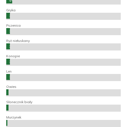
5%
Gryka
3%
Pszenica
3%
Ryż niełuskany
3%
Konopie
3%
Len
3%
Owies
2%
Słonecznik biały
2%
Murzynek
1%