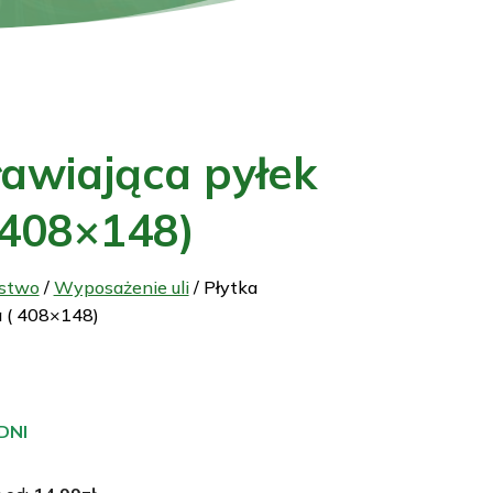
ławiająca pyłek
 408×148)
rstwo
/
Wyposażenie uli
/ Płytka
a ( 408×148)
DNI