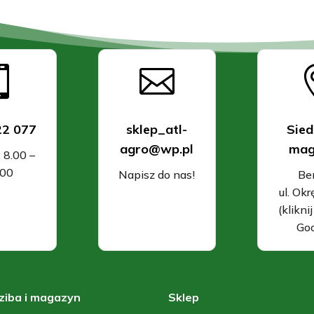


22 077
sklep_atl-
Sied
agro@wp.pl
mag
: 8.00 –
.00
Napisz do nas!
Be
ul. Ok
(klikni
Goo
ziba i magazyn
Sklep