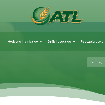
Hodowla i rolnictwo
Drób i ptactwo
Pszczelarstwo
Wyszukiw
produktó