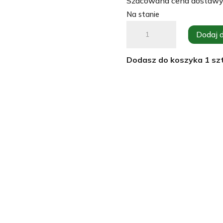
Szacowana cena dostawy
Na stanie
ilość
Dodaj 
Płytka
poławiająca
Dodasz do koszyka
1
szt
pyłek
szeroka
(
408x148)