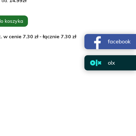
 od:
14.99
zł
do koszyka
. w cenie
7.30
zł - łącznie
7.30
zł
facebook
olx