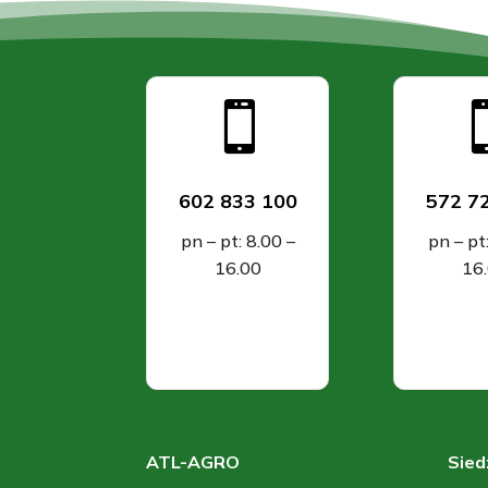

602 833 100
572 7
pn – pt: 8.00 –
pn – pt
16.00
16
ATL-AGRO
Sied