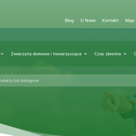
Blog
O firmie
Kontakt
Moje
Zwierzęta domowe i towarzyszące
Czas zbiorów
arka
w