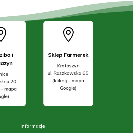


ziba i
Sklep Farmerek
azyn
Krotoszyn
ul. Raszkowska 65
nice
(kliknij – mapa
rężna 20
Google)
j – mapa
gle)
Informacje