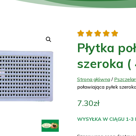





Płytka po
szeroka (
Strona główna
/
Pszczela
poławiająca pyłek szerok
7.30
zł
WYSYŁKA W CIĄGU 1-3 