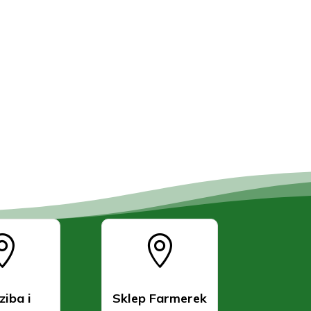


ziba i
Sklep Farmerek