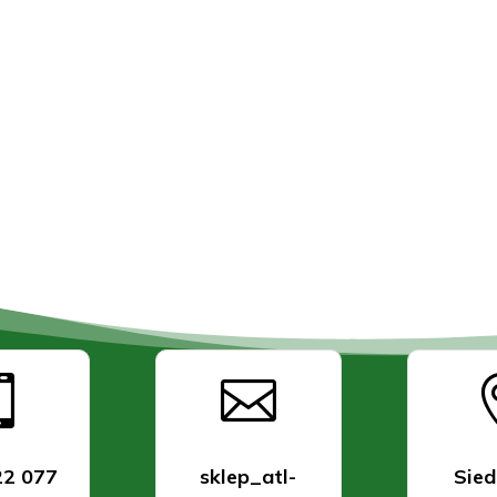


22 077
sklep_atl-
Sied