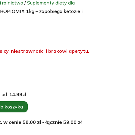
 rolnictwo
/
Suplementy diety dla
ROPIOMIX 1kg – zapobiega ketozie i
icy, niestrawności i brakowi apetytu.
 od:
14.99
zł
do koszyka
. w cenie
59.00
zł - łącznie
59.00
zł