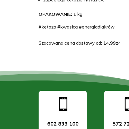
OPAKOWANIE:
1 kg
#ketoza #kwasica #energiadlakrów
Szacowana cena dostawy od:
14.99
zł

602 833 100
572 7