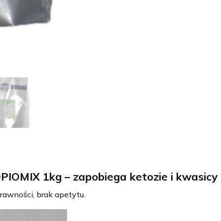
ketozie
i
kwasicy
PBN
IOMIX 1kg – zapobiega ketozie i kwasic
trawności, brak apetytu.