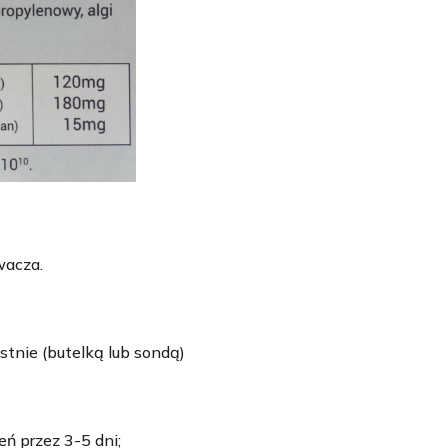
wacza.
stnie (butelką lub sondą)
eń przez 3-5 dni;