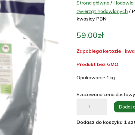
Strona główna
/
Hodowla i
zwierząt hodowlanych
/ P
kwasicy PBN
59.00
zł
Zapobiega ketozie i kwas
Produkt bez GMO
Opakowanie 1kg
Szacowana cena dostawy
ilość
Dodaj 
PROPIOMIX
1kg
Dodasz do koszyka
1
szt
-
zapobiega