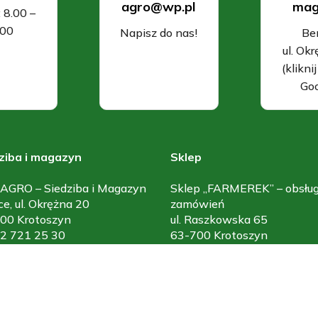
agro@wp.pl
mag
: 8.00 –
.00
Napisz do nas!
Be
ul. Ok
(klikni
Goo
ziba i magazyn
Sklep
AGRO – Siedziba i Magazyn
Sklep „FARMEREK” – obsłu
ce, ul. Okrężna 20
zamówień
00 Krotoszyn
ul. Raszkowska 65
 62 721 25 30
63-700 Krotoszyn
 602 592 295
kom: 602 833 100
il: sklep_atl-agro@wp.pl
kom: 572 722 077