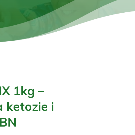
X 1kg –
 ketozie i
PBN