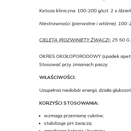
Ketoza kliniczna: 100-200 g/szt. 2 x /dzień
Niestrawności (pierwotne i wtórne): 100-2
CIELĘTA (ROZWINIĘTY ŻWACZ):
25 50 G /
OKRES OKOŁOPORODOWY (spadek apetytu, ry
Stosować przy zmianach paszy.
WŁAŚCIWOŚCI:
Uzupełnia niedobór energii, działa glukoz
KORZYŚCI STOSOWANIA:
wzmaga przemianę cukrów;
stabilizuje pH żwacza;
zapobiega ketozie i kwasicy.