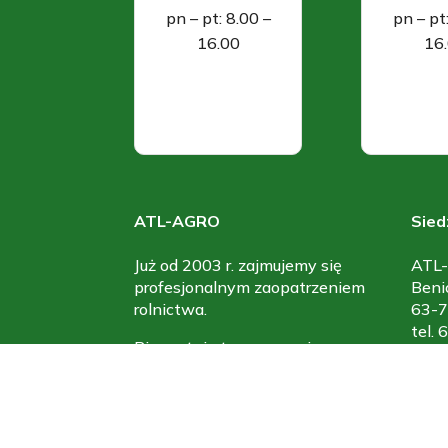
pn – pt: 8.00 –
pn – pt
16.00
16
ATL-AGRO
Sied
Już od 2003 r. zajmujemy się
ATL-
profesjonalnym zaopatrzeniem
Beni
rolnictwa.
63-7
tel.
Pierwotnie trzon naszej
kom.
działalności stanowiła sprzedaż
e-ma
środków żywienia zwierząt.
Obecnie oferujemy najszerszą w