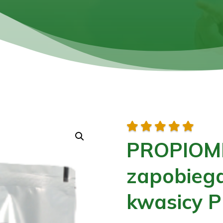





PROPIOMI
zapobiega
kwasicy 