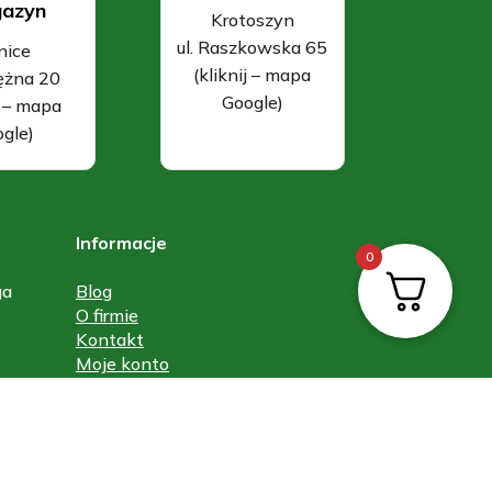
azyn
Krotoszyn
ul. Raszkowska 65
nice
(kliknij – mapa
rężna 20
Google)
j – mapa
gle)
Informacje
0
ga
Blog
O firmie
Kontakt
Moje konto
Regulamin
Polityka prywatności