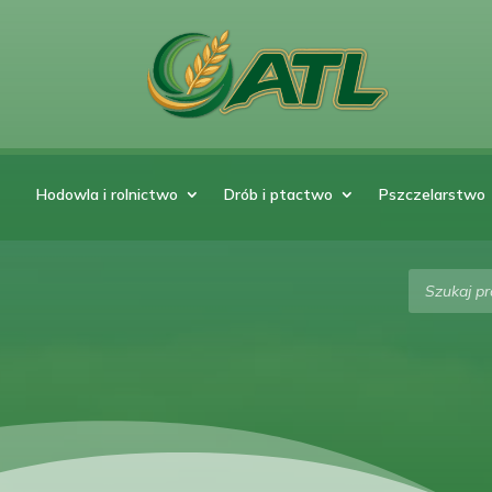
Hodowla i rolnictwo
Drób i ptactwo
Pszczelarstwo
Wyszukiw
produktó