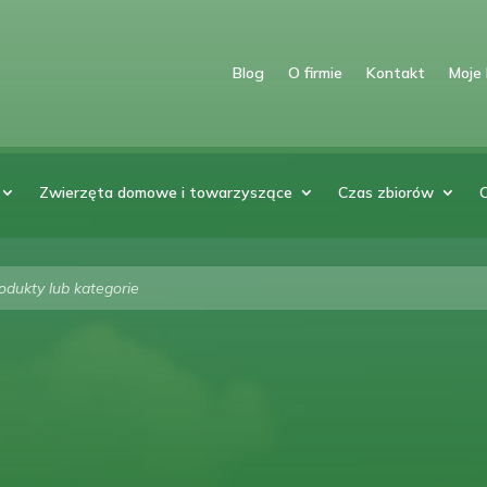
Blog
O firmie
Kontakt
Moje
Zwierzęta domowe i towarzyszące
Czas zbiorów
arka
w