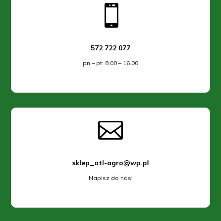

572 722 077
pn – pt: 8.00 – 16.00

sklep_atl-agro@wp.pl
Napisz do nas!