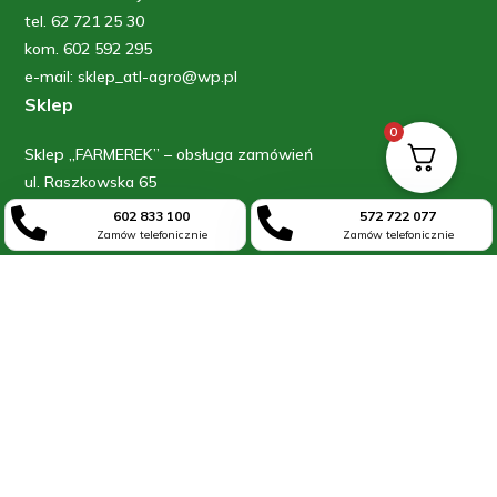
tel. 62 721 25 30
kom. 602 592 295
e-mail: sklep_atl-agro@wp.pl
Sklep
0
Sklep „FARMEREK” – obsługa zamówień
ul. Raszkowska 65
63-700 Krotoszyn


602 833 100
572 722 077
kom: 602 833 100
Zamów telefonicznie
Zamów telefonicznie
kom: 572 722 077
Informacje
Blog
O firmie
Kontakt
Moje konto
Regulamin
Polityka prywatności