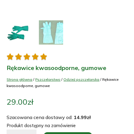





Rękawice kwasoodporne, gumowe
Strona główna
/
Pszczelarstwo
/
Odzież pszczelarska
/ Rękawice
kwasoodporne, gumowe
29.00
zł
Szacowana cena dostawy od:
14.99
zł
Produkt dostępny na zamówienie
ilość