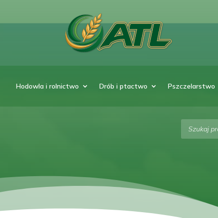
Hodowla i rolnictwo
Drób i ptactwo
Pszczelarstwo
Wyszukiw
produktó