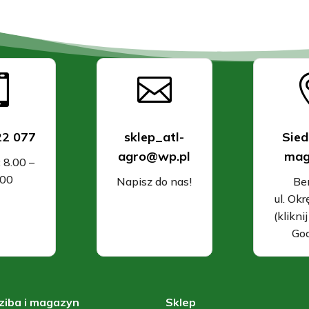


22 077
sklep_atl-
Sied
agro@wp.pl
mag
: 8.00 –
.00
Napisz do nas!
Be
ul. Ok
(klikni
Goo
ziba i magazyn
Sklep