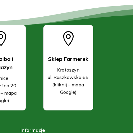


ziba i
Sklep Farmerek
azyn
Krotoszyn
ul. Raszkowska 65
nice
(kliknij – mapa
rężna 20
Google)
j – mapa
gle)
Informacje