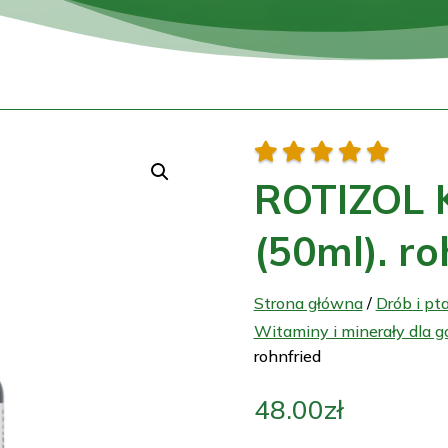





ROTIZOL K
(50ml). ro
Strona główna
/
Drób i pt
Witaminy i minerały dla g
rohnfried
48.00
zł