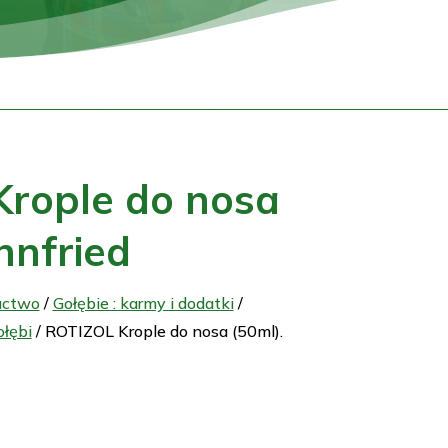
rople do nosa
hnfried
actwo
/
Gołębie : karmy i dodatki
/
ołębi
/ ROTIZOL Krople do nosa (50ml).