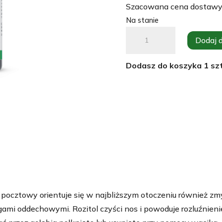
Szacowana cena dostawy
Na stanie
ilość
Dodaj 
ROTIZOL
Krople
Dodasz do koszyka
1
szt
do
nosa
(50ml).
rohnfried
b pocztowy orientuje się w najbliższym otoczeniu również z
ami oddechowymi. Rozitol czyści nos i powoduje rozluźnienie 