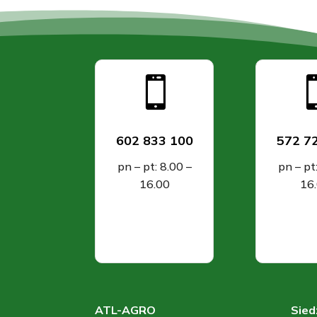

602 833 100
572 7
pn – pt: 8.00 –
pn – pt
16.00
16
ATL-AGRO
Sied