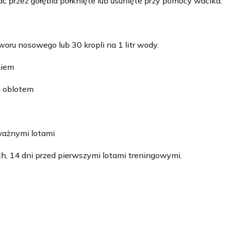
ć przez gołębia połknięte lub usunięte przy pomocy wacika.
woru nosowego lub 30 kropli na 1 litr wody.
niem
m oblotem
ważnymi lotami
h, 14 dni przed pierwszymi lotami treningowymi.