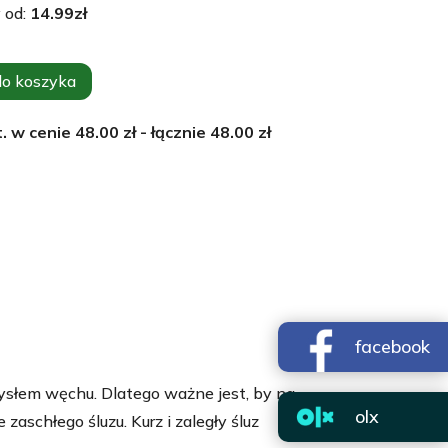
 od:
14.99
zł
do koszyka
. w cenie
48.00
zł - łącznie
48.00
zł
facebook
mysłem węchu. Dlatego ważne jest, by na
olx
zaschłego śluzu. Kurz i zaległy śluz