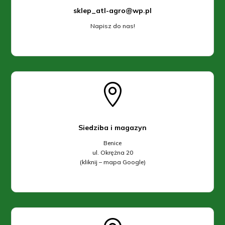
sklep_atl-agro@wp.pl
Napisz do nas!

Siedziba i magazyn
Benice
ul. Okrężna 20
(kliknij – mapa Google)