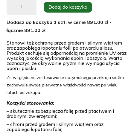
ilość
Dodaj do koszyka
Siatka
ochronna
Dodasz do koszyka
1
szt. w cenie
891.00
zł -
na
łącznie
891.00
zł
pryzmy,
silosy
Stanowi też ochronę przed gradem i silnym wiatrem
oraz zapobiega łopotaniu folii po otwarciu silosu.
12x15m
Produkt cechuje się odpornością na promienie UV oraz
wysoką jakością wykonania spoin i obszycia. Warto
200g/m2
zaznaczyć, że okrywanie pryzm nie wymaga użycia
opon i piasku.
Ze względu na zastosowanie optymalnego przekroju siatka
zachowuje swoje pierwotne właściwości nawet po wielu
latach od zakupu.
Korzyści stosowania:
– skutecznie zabezpiecza folię przed ptactwem i
drobnymi zwierzętami;
– chroni przed gradem i silnym wiatrem oraz
zapobiega łopotaniu folii;