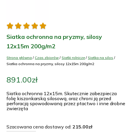





Siatka ochronna na pryzmy, silosy
12x15m 200g/m2
Strona główna
/
Czas zbiorów
/
Siatki rolnicze
/
Siatka na silos
/
Siatka ochronna na pryzmy, silosy 12x15m 200g/m2
891.00
zł
Siatka ochronna 12x15m. Skutecznie zabezpiecza
folię kiszonkarską silosową, oraz chroni ją przed
perforacją spowodowaną przez ptactwo i inne drobne
zwierzęta
Szacowana cena dostawy od:
215.00
zł