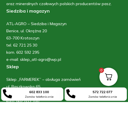
oraz mineralnych czołowych polskich producentów pasz.
Siedziba i magazyn
ATL-AGRO – Siedziba i Magazyn
Benice, ul. Okrężna 20
63-700 Krotoszyn
tel. 62 721 25 30
kom. 602 592 295
e-mail: sklep_atl-agro@wp.pl
Sklep
0
Sklep „FARMEREK” – obsługa zamówień
ul. Raszkowska 65


602 833 100
572 722 077
63-700 Krotoszyn
Zamów telefonicznie
Zamów telefonicznie
kom: 602 833 100
kom: 572 722 077
Informacje