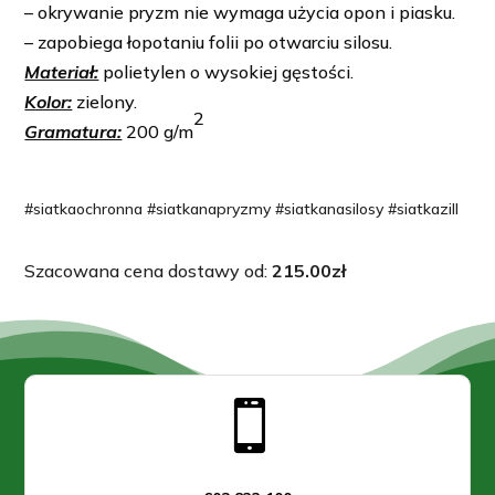
– okrywanie pryzm nie wymaga użycia opon i piasku.
– zapobiega łopotaniu folii po otwarciu silosu.
Materiał:
polietylen o wysokiej gęstości.
Kolor:
zielony.
2
Gramatura:
200 g/m
#siatkaochronna #siatkanapryzmy #siatkanasilosy #siatkazill
Szacowana cena dostawy od:
215.00
zł
