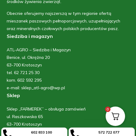
środków żywienia zwierząt.
Obecnie oferujemy najszerszą w tym regionie ofertą
mieszanek paszowych pełnoporcjowych, uzupełniających
oraz mineralnych czołowych polskich producentów pasz.
Siedziba i magazyn
ATL-AGRO – Siedziba i Magazyn
Benice, ul. Okrężna 20
63-700 Krotoszyn
tel. 62 721 25 30
kom. 602 592 295
e-mail: sklep_atl-agro@wp.pl
Sklep
Sklep „FARMEREK” – obsługa zamówień
0
ul. Raszkowska 65
63-700 Krotoszyn
kom: 602 833 100


602 833 100
572 722 077