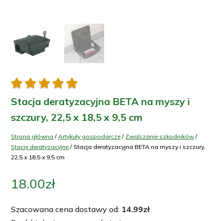





Stacja deratyzacyjna BETA na myszy i
szczury, 22,5 x 18,5 x 9,5 cm
Strona główna
/
Artykuły gospodarcze
/
Zwalczanie szkodników
/
Stacje deratyzacyjne
/ Stacja deratyzacyjna BETA na myszy i szczury,
22,5 x 18,5 x 9,5 cm
18.00
zł
Szacowana cena dostawy od:
14.99
zł