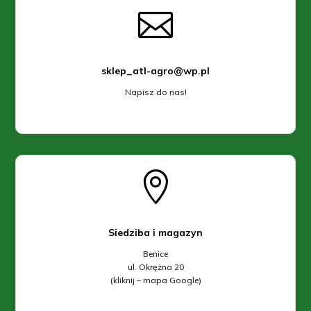

sklep_atl-agro@wp.pl
Napisz do nas!

Siedziba i magazyn
Benice
ul. Okrężna 20
(kliknij – mapa Google)