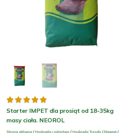





Starter IMPET dla prosiąt od 18-35kg
masy ciała. NEOROL
Strona główna
/
Hodowla i rolnictwo
/
Hodowla Trzody Chlewnej
/