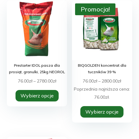
Promocja!
Prestarter IDOL pasza dla
BIQGOLDEN koncentrat dla
prosiąt, granulki, 25kg NEOROL
tuczników 39 %
Zakres
Zakres
76.00
zł
–
2780.00
zł
76.00
zł
–
2800.00
zł
Ten
cen:
cen:
Poprzednia najniższa cena:
Wybierz opcje
produkt
od
od
76.00
zł
.
ma
Ten
76.00zł
76.00zł
Wybierz opcje
wiele
produk
do
do
wariantów.
ma
2780.00zł
2800.00z
Opcje
wiele
można
warian