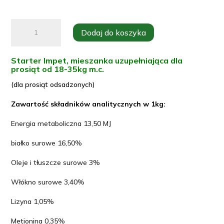
ilość
Dodaj do koszyka
Starter
IMPET
Starter Impet, mieszanka uzupełniająca dla
dla
prosiąt od 18-35kg m.c.
prosiąt
(dla prosiąt odsadzonych)
od
Zawartość składników analitycznych w 1kg:
18-
35kg
Energia metaboliczna 13,50 MJ
masy
białko surowe 16,50%
ciała.
NEOROL
Oleje i tłuszcze surowe 3%
Włókno surowe 3,40%
Lizyna 1,05%
Metionina 0,35%