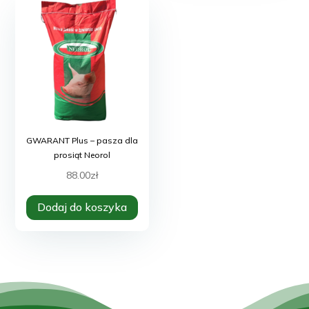
wybrać
Opcje
na
można
stronie
wybra
produktu
na
stroni
produk
GWARANT Plus – pasza dla
prosiąt Neorol
88.00
zł
Dodaj do koszyka