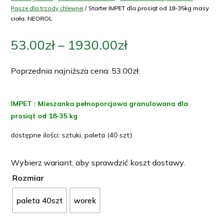
Pasze dla trzody chlewnej
/ Starter IMPET dla prosiąt od 18-35kg masy
ciała. NEOROL
Zakres
53.00
zł
–
1930.00
zł
cen:
od
Poprzednia najniższa cena:
53.00
zł
.
53.00zł
do
IMPET : Mieszanka pełnoporcjowa granulowana dla
1930.00zł
prosiąt od 18-35 kg
dostępne ilości: sztuki, paleta (40 szt)
Wybierz wariant, aby sprawdzić koszt dostawy.
Rozmiar
paleta 40szt
worek