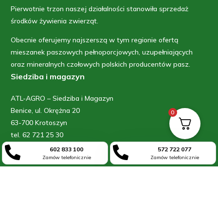
Pierwotnie trzon naszej działalności stanowiła sprzedaż
środków żywienia zwierząt.
Obecnie oferujemy najszerszą w tym regionie ofertą
mieszanek paszowych pełnoporcjowych, uzupełniających
oraz mineralnych czołowych polskich producentów pasz.
Siedziba i magazyn
ATL-AGRO – Siedziba i Magazyn
Benice, ul. Okrężna 20
0
63-700 Krotoszyn
tel. 62 721 25 30
kom. 602 592 295


602 833 100
572 722 077
Zamów telefonicznie
Zamów telefonicznie
e-mail: sklep_atl-agro@wp.pl
Sklep
Sklep „FARMEREK” – obsługa zamówień
ul. Raszkowska 65
63-700 Krotoszyn