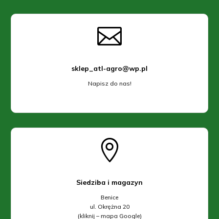

sklep_atl-agro@wp.pl
Napisz do nas!

Siedziba i magazyn
Benice
ul. Okrężna 20
(kliknij – mapa Google)