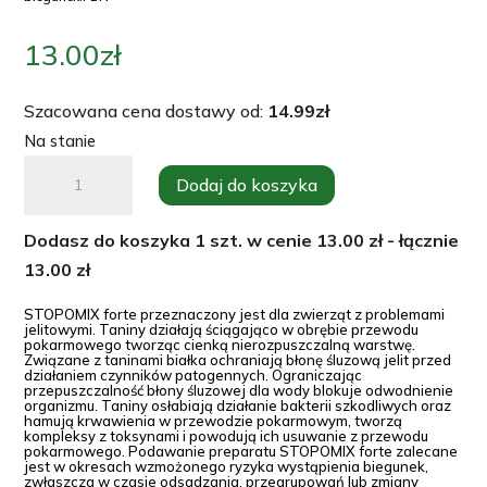
13.00
zł
Szacowana cena dostawy od:
14.99
zł
Na stanie
ilość
Dodaj do koszyka
STOPOMIX
FORTE
Dodasz do koszyka
1
szt. w cenie
13.00
zł - łącznie
100g
13.00
zł
-
preparat
STOPOMIX forte przeznaczony jest dla zwierząt z problemami
jelitowymi. Taniny działają ściągająco w obrębie przewodu
ograniczający
pokarmowego tworząc cienką nierozpuszczalną warstwę.
Związane z taninami białka ochraniają błonę śluzową jelit przed
występowanie
działaniem czynników patogennych. Ograniczając
przepuszczalność błony śluzowej dla wody blokuje odwodnienie
biegunek.PBN
organizmu. Taniny osłabiają działanie bakterii szkodliwych oraz
hamują krwawienia w przewodzie pokarmowym, tworzą
kompleksy z toksynami i powodują ich usuwanie z przewodu
pokarmowego. Podawanie preparatu STOPOMIX forte zalecane
jest w okresach wzmożonego ryzyka wystąpienia biegunek,
zwłaszcza w czasie odsadzania, przegrupowań lub zmiany