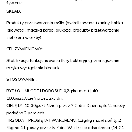
żywienia.
SKŁAD:
Produkty przetwarzania roślin (hydrolizowane tkaniny, babka
jajowata), maczka karob, glukoza, produkty przetwarzania
ziół (kora wierzby).
CEL ŻYWIENIOWY:
Stabilizacja funkcjonowania flory bakteryjnej, zmniejszenie
ryzyka wystąpienia biegunki.
STOSOWANIE :
BYDŁO – MŁODE I DOROSŁE: 0,2g/kg m.c. tj. 40-
160g/szt./dzień przez 2-3 dni.
CIELĘTA: 10-30g/szt./dzień przez 2-3 dni. Dzienną ilość należy
podać w 2 porcjach.
TRZODA – PROSIĘTA I WARCHLAKI: 0,2g/kg m.c./dzień tj. 2–
4kg na 1T paszy przez 5-7 dni. W okresie odsadzenia (14-21