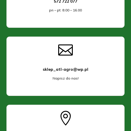
572 722 077
pn – pt: 8.00 – 16.00

sklep_atl-agro@wp.pl
Napisz do nas!
