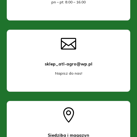
pn – pt: 8.00 – 16.00

sklep_atl-agro@wp.pl
Napisz do nas!

Siedziba i magazyn