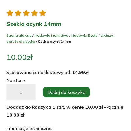





Szekla ocynk 14mm
Strona główna
/
Hodowla i rolnictwo
/
Hodowla Bydła
/
Uwiązy i
obroże dla bydła
/ Szekla ocynk 14mm
10.00
zł
Szacowana cena dostawy od:
14.99
zł
Na stanie
ilość
Dodaj do koszyka
Szekla
ocynk
Dodasz do koszyka
1
szt. w cenie
10.00
zł - łącznie
14mm
10.00
zł
Informacje techniczne: