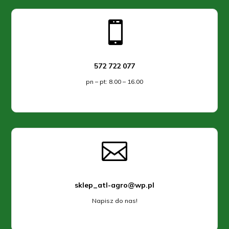

572 722 077
pn – pt: 8.00 – 16.00

sklep_atl-agro@wp.pl
Napisz do nas!