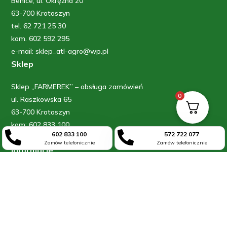
Benice, ul. Okrężna 20
63-700 Krotoszyn
tel. 62 721 25 30
kom. 602 592 295
e-mail: sklep_atl-agro@wp.pl
Sklep
Sklep „FARMEREK” – obsługa zamówień
0
ul. Raszkowska 65
63-700 Krotoszyn
kom: 602 833 100


602 833 100
572 722 077
kom: 572 722 077
Zamów telefonicznie
Zamów telefonicznie
Informacje
Blog
O firmie
Kontakt
Moje konto
Regulamin