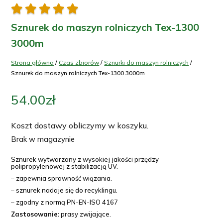





Sznurek do maszyn rolniczych Tex-1300
3000m
Strona główna
/
Czas zbiorów
/
Sznurki do maszyn rolniczych
/
Sznurek do maszyn rolniczych Tex-1300 3000m
54.00
zł
Koszt dostawy obliczymy w koszyku.
Brak w magazynie
Sznurek wytwarzany z wysokiej jakości przędzy
polipropylenowej z stabilizacją UV.
– zapewnia sprawność wiązania.
– sznurek nadaje się do recyklingu.
– zgodny z normą PN-EN-ISO 4167
Zastosowanie:
prasy zwijające.