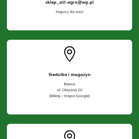
sklep_atl-agro@wp.pl
Napisz do nas!

Siedziba i magazyn
Benice
ul. Okrężna 20
(kliknij – mapa Google)
