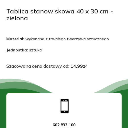
x
30
Tablica stanowiskowa 40 x 30 cm -
zielona
cm,
zielona
Materiał:
wykonana z trwałego tworzywa sztucznego
Jednostka:
sztuka
Szacowana cena dostawy od:
14.99
zł

602 833 100