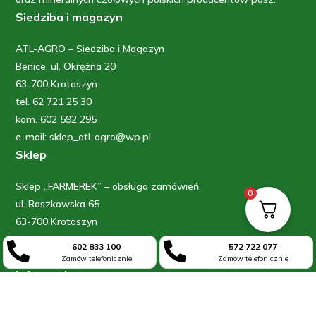
Siedziba i magazyn
ATL-AGRO – Siedziba i Magazyn
Benice, ul. Okrężna 20
63-700 Krotoszyn
tel. 62 721 25 30
kom. 602 592 295
e-mail: sklep_atl-agro@wp.pl
Sklep
Sklep „FARMEREK” – obsługa zamówień
0
ul. Raszkowska 65
63-700 Krotoszyn
kom: 602 833 100


602 833 100
572 722 077
kom: 572 722 077
Zamów telefonicznie
Zamów telefonicznie
Informacje
Blog