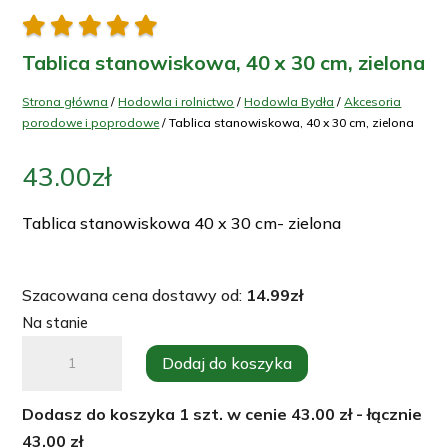





Tablica stanowiskowa, 40 x 30 cm, zielona
Strona główna
/
Hodowla i rolnictwo
/
Hodowla Bydła
/
Akcesoria
porodowe i poprodowe
/ Tablica stanowiskowa, 40 x 30 cm, zielona
43.00
zł
Tablica stanowiskowa 40 x 30 cm- zielona
Szacowana cena dostawy od:
14.99
zł
Na stanie
ilość
Dodaj do koszyka
Tablica
stanowiskowa,
Dodasz do koszyka
1
szt. w cenie
43.00
zł - łącznie
40
43.00
zł