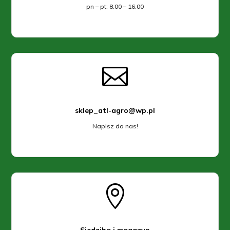
pn – pt: 8.00 – 16.00

sklep_atl-agro@wp.pl
Napisz do nas!

Siedziba i magazyn