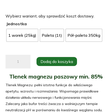
Wybierz wariant, aby sprawdzić koszt dostawy.
Jednostka
1 worek (25kg)
Paleta (1t)
Pół-paleta 350kg
ilość
Dodaj do koszyka
Tlenek
magnezu
Tlenek magnezu paszowy min. 85%
paszowy
85%
Tlenek Magnezu: pełni istotna funkcje do właściwego
25KG
apetytu, wzrostu i rozmnażania. Wspomaga prawidłowe
działania układu nerwowego i funkcjonowania mięśni.
Zalecany jako bufor treści żwacza o wolniejszym tempie
neutralizacji pH w porównaniu do kwaśnego węglanu sodu.