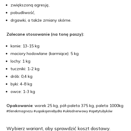
zwiększoną agresję,
pobudliwość,
drgawki, a także zmiany skórne.
Zalecane stosowanie (na tonę paszy):
konie: 13-15 kg
maciory hodowlane (karmiące): 5 kg
lochy: 1 kg
tuczniki: 1-2 kg
drób: 0,4 kg
byki: 4-8 kg
owce: 1-3 kg
Opakowanie
: worek 25 kg, pół-paleta 375 kg, paleta 1000kg
#tlenekmagnezu #uspokojeniebydła #układnerwowy #apetytubyków
Wybierz wariant, aby sprawdzić koszt dostawy.