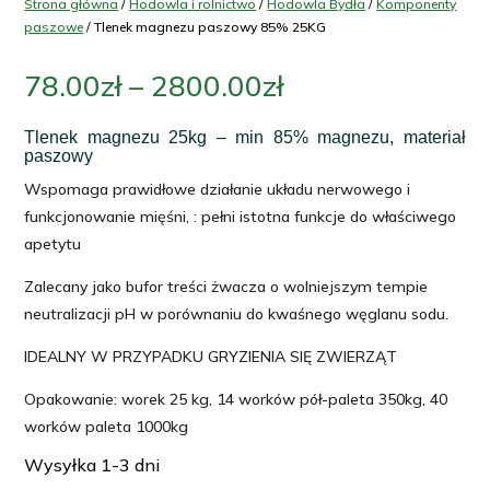
Strona główna
/
Hodowla i rolnictwo
/
Hodowla Bydła
/
Komponenty
paszowe
/ Tlenek magnezu paszowy 85% 25KG
Zakres
78.00
zł
–
2800.00
zł
cen:
od
Tlenek magnezu 25kg – min 85% magnezu, materiał
paszowy
78.00zł
Wspomaga prawidłowe działanie układu nerwowego i
do
funkcjonowanie mięśni, : pełni istotna funkcje do właściwego
2800.00zł
apetytu
Zalecany jako bufor treści żwacza o wolniejszym tempie
neutralizacji pH w porównaniu do kwaśnego węglanu sodu.
IDEALNY W PRZYPADKU GRYZIENIA SIĘ ZWIERZĄT
Opakowanie: worek 25 kg, 14 worków pół-paleta 350kg, 40
worków paleta 1000kg
Wysyłka 1-3 dni