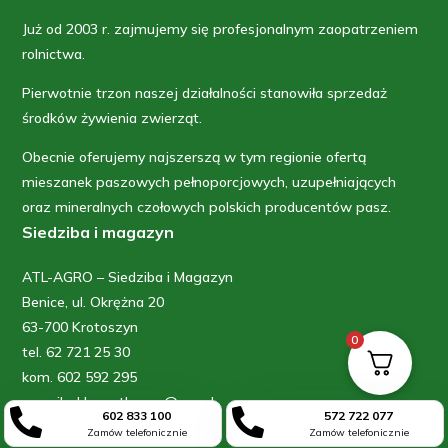
Już od 2003 r. zajmujemy się profesjonalnym zaopatrzeniem
rolnictwa.
Pierwotnie trzon naszej działalności stanowiła sprzedaż
środków żywienia zwierząt.
Obecnie oferujemy najszerszą w tym regionie ofertą
mieszanek paszowych pełnoporcjowych, uzupełniających
oraz mineralnych czołowych polskich producentów pasz.
Siedziba i magazyn
ATL-AGRO – Siedziba i Magazyn
Benice, ul. Okrężna 20
63-700 Krotoszyn
0
tel. 62 721 25 30
kom. 602 592 295
e-mail: sklep_atl-agro@wp.pl


602 833 100
572 722 077
Sklep
Zamów telefonicznie
Zamów telefonicznie