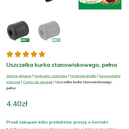





Uszczelka kurka stanowiskowego, pełna
Strona główna
/
Hodowla i rolnictwo
/
Hodowla Bydła
/
Gospodarka
mleczna
/
Części do dojarek
/ Uszczelka kurka stanowiskowego,
pełna
4.40
zł
Przed zakupem kilku produktów, proszę o kontakt