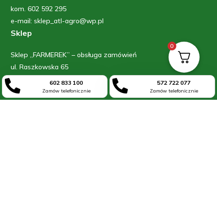
kom. 602 592 295
e-mail: sklep_atl-agro@wp.pl
Sklep
0
Sklep „FARMEREK” – obsługa zamówień
ul. Raszkowska 65
63-700 Krotoszyn


602 833 100
572 722 077
kom: 602 833 100
Zamów telefonicznie
Zamów telefonicznie
kom: 572 722 077
Informacje
Blog
O firmie
Kontakt
Moje konto
Regulamin
Polityka prywatności