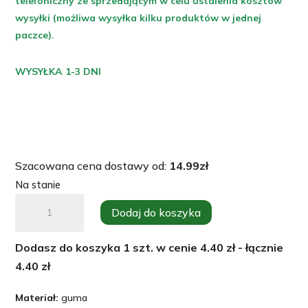
telefoniczny ze sprzedającym w celu ustalenia kosztów
wysyłki (możliwa wysyłka kilku produktów w jednej
paczce).
WYSYŁKA 1-3 DNI
Szacowana cena dostawy od:
14.99
zł
Na stanie
ilość
Dodaj do koszyka
Uszczelka
kurka
Dodasz do koszyka
1
szt. w cenie
4.40
zł - łącznie
stanowiskowego,
4.40
zł
pełna
Materiał:
guma