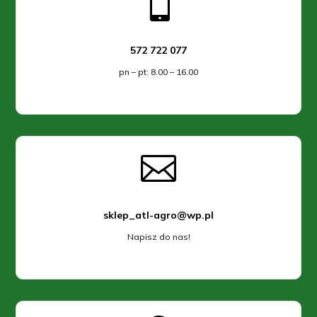

572 722 077
pn – pt: 8.00 – 16.00

sklep_atl-agro@wp.pl
Napisz do nas!