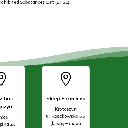
rohibited Substances List (EPSL).


ziba i
Sklep Farmerek
azyn
Krotoszyn
ul. Raszkowska 65
nice
(kliknij – mapa
rężna 20