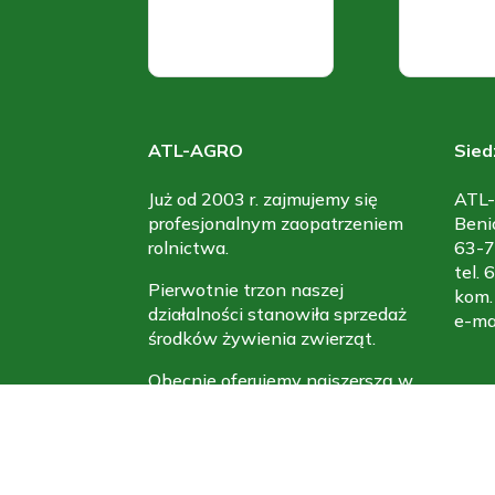
ATL-AGRO
Sied
Już od 2003 r. zajmujemy się
ATL-
profesjonalnym zaopatrzeniem
Beni
rolnictwa.
63-7
tel.
Pierwotnie trzon naszej
kom.
działalności stanowiła sprzedaż
e-ma
środków żywienia zwierząt.
Obecnie oferujemy najszerszą w
tym regionie ofertą mieszanek
paszowych pełnoporcjowych,
uzupełniających oraz
mineralnych czołowych polskich