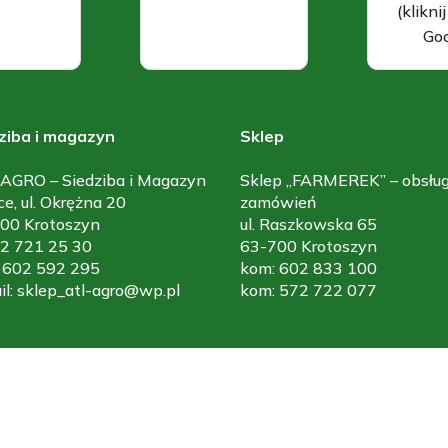
(klikni
Goo
ziba i magazyn
Sklep
AGRO – Siedziba i Magazyn
Sklep „FARMEREK” – obsłu
ce, ul. Okrężna 20
zamówień
00 Krotoszyn
ul. Raszkowska 65
 62 721 25 30
63-700 Krotoszyn
 602 592 295
kom: 602 833 100
il: sklep_atl-agro@wp.pl
kom: 572 722 077