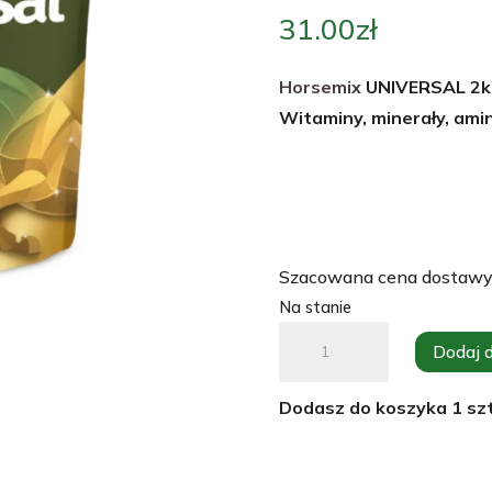
31.00
zł
Horsemix
UNIVERSAL 2k
Witaminy, minerały, ami
Szacowana cena dostawy
Na stanie
ilość
Dodaj 
Minerały,
witaminy
Dodasz do koszyka
1
szt
dla
koni.
Horsemix