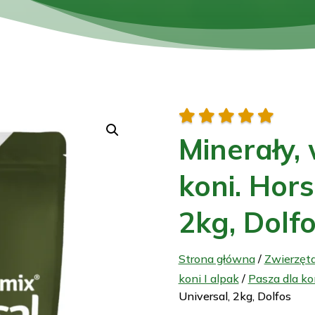





Minerały,
koni. Hor
2kg, Dolf
Strona główna
/
Zwierzęt
koni I alpak
/
Pasza dla ko
Universal, 2kg, Dolfos