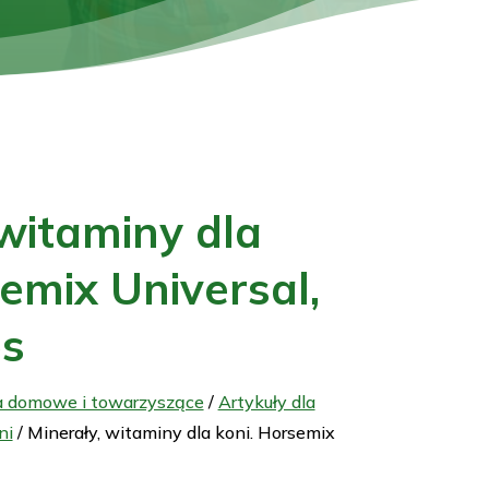
 witaminy dla
semix Universal,
os
a domowe i towarzyszące
/
Artykuły dla
ni
/ Minerały, witaminy dla koni. Horsemix