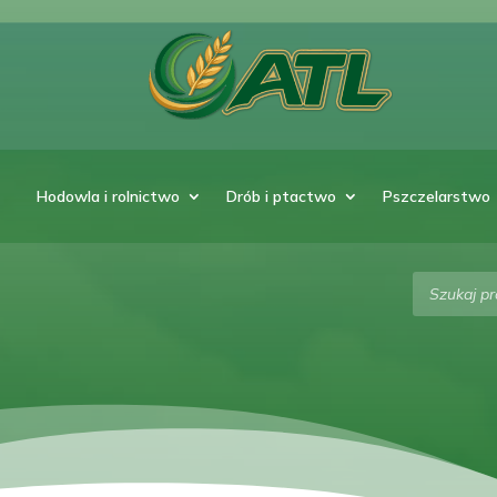
Hodowla i rolnictwo
Drób i ptactwo
Pszczelarstwo
Wyszukiw
produktó