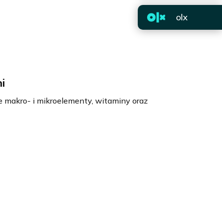
olx
i
e makro- i mikroelementy, witaminy oraz