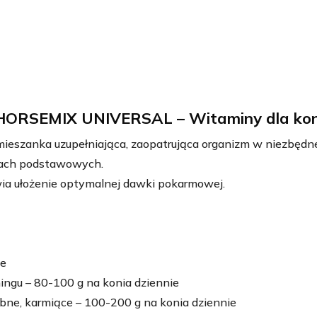
Universal,
2kg,
Dolfos
HORSEMIX UNIVERSAL – Witaminy dla kon
mieszanka uzupełniająca, zaopatrująca organizm w niezbędn
zach podstawowych.
ia ułożenie optymalnej dawki pokarmowej.
ie
ningu – 80-100 g na konia dziennie
bne, karmiące – 100-200 g na konia dziennie