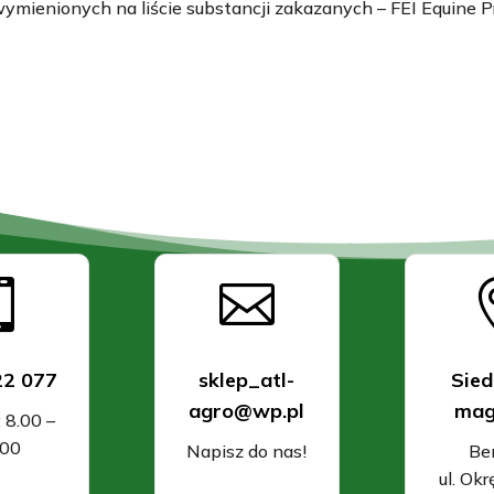
ymienionych na liście substancji zakazanych – FEI Equine P


22 077
sklep_atl-
Sied
agro@wp.pl
mag
: 8.00 –
.00
Napisz do nas!
Be
ul. Ok