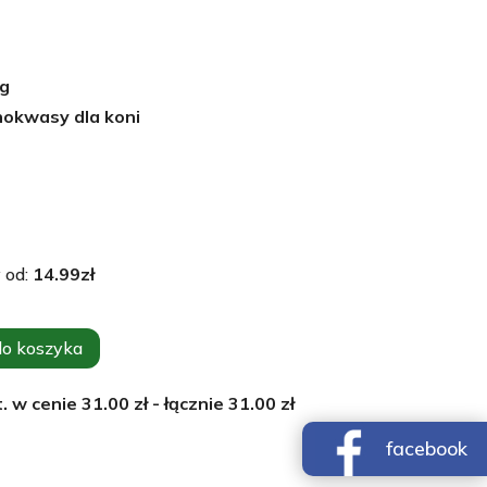
g
nokwasy dla koni
 od:
14.99
zł
do koszyka
. w cenie
31.00
zł - łącznie
31.00
zł
facebook