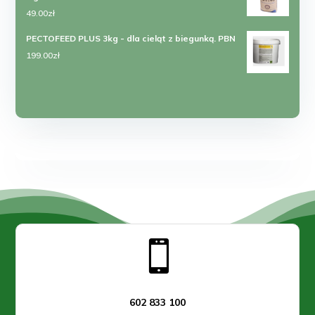
249.00zł.
155.00zł.
49.00
zł
PECTOFEED PLUS 3kg - dla cieląt z biegunką. PBN
199.00
zł

602 833 100