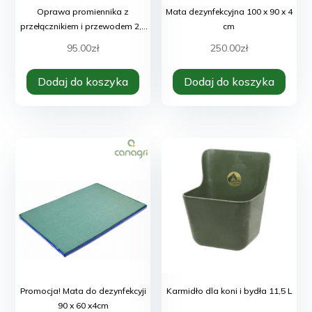
Oprawa promiennika z
Mata dezynfekcyjna 100 x 90 x 4
przełącznikiem i przewodem 2,5
cm
m
95.00
zł
250.00
zł
Dodaj do koszyka
Dodaj do koszyka
Promocja! Mata do dezynfekcyji
Karmidło dla koni i bydła 11,5 L
90 x 60 x4cm