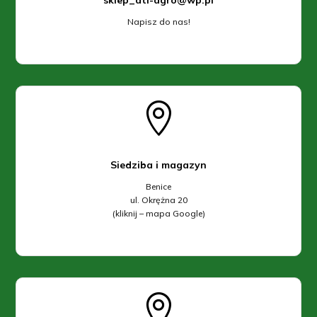
Napisz do nas!

Siedziba i magazyn
Benice
ul. Okrężna 20
(kliknij – mapa Google)
