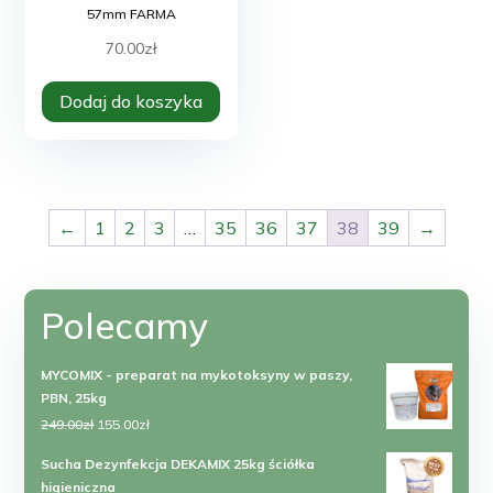
57mm FARMA
70.00
zł
Dodaj do koszyka
←
1
2
3
…
35
36
37
38
39
→
Polecamy
MYCOMIX - preparat na mykotoksyny w paszy,
PBN, 25kg
Pierwotna
Aktualna
249.00
zł
155.00
zł
cena
cena
Sucha Dezynfekcja DEKAMIX 25kg ściółka
wynosiła:
wynosi:
higieniczna