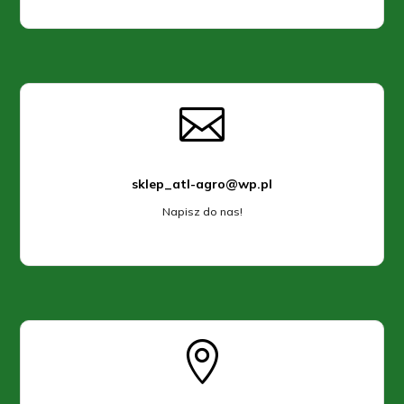

sklep_atl-agro@wp.pl
Napisz do nas!
