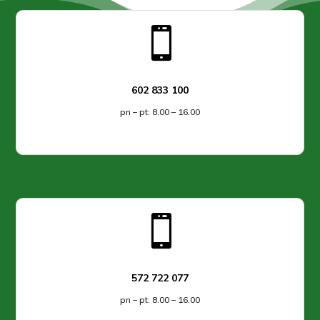
wybrać
na

stronie
produktu
602 833 100
pn – pt: 8.00 – 16.00

572 722 077
pn – pt: 8.00 – 16.00