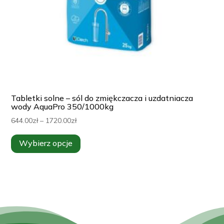
Tabletki solne – sól do zmiękczacza i uzdatniacza
wody AquaPro 350/1000kg
Zakres
644.00
zł
–
1720.00
zł
cen:
Ten
Wybierz opcje
od
produkt
644.00zł
ma
do
wiele
1720.00zł
wariantów.
Opcje
można