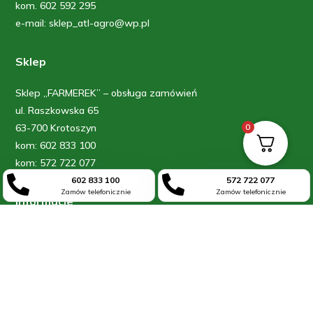
kom. 602 592 295
e-mail: sklep_atl-agro@wp.pl
Sklep
Sklep „FARMEREK” – obsługa zamówień
ul. Raszkowska 65
0
63-700 Krotoszyn
kom: 602 833 100
kom: 572 722 077


602 833 100
572 722 077
Zamów telefonicznie
Zamów telefonicznie
Informacje
Blog
O firmie
Kontakt
Moje konto
Regulamin