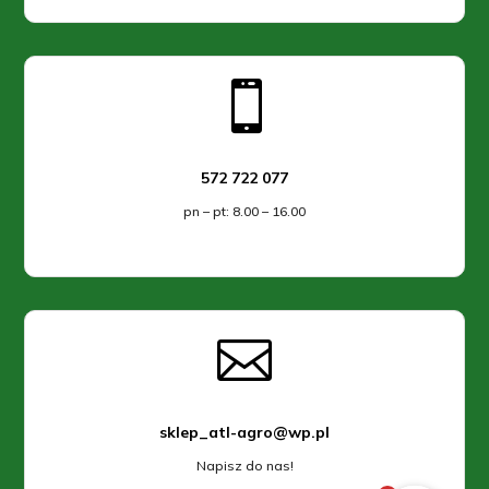

572 722 077
pn – pt: 8.00 – 16.00

sklep_atl-agro@wp.pl
Napisz do nas!