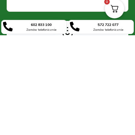
0


602 833 100
572 722 077

Zamów telefonicznie
Zamów telefonicznie
Siedziba i magazyn
Benice
ul. Okrężna 20
(kliknij – mapa Google)
