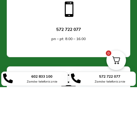

572 722 077
pn – pt: 8.00 – 16.00
0



602 833 100
572 722 077
Zamów telefonicznie
Zamów telefonicznie
sklep_atl-agro@wp.pl
Napisz do nas!